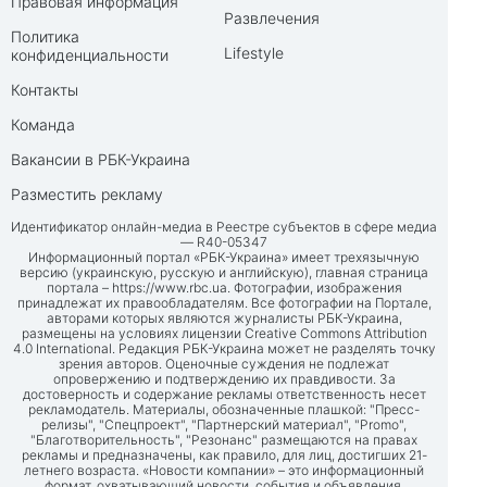
Правовая информация
Развлечения
Политика
Lifestyle
конфиденциальности
Контакты
Команда
Вакансии в РБК-Украина
Разместить рекламу
Идентификатор онлайн-медиа в Реестре субъектов в сфере медиа
— R40-05347
Информационный портал «РБК-Украина» имеет трехязычную
версию (украинскую, русскую и английскую), главная страница
портала –
https://www.rbc.ua
. Фотографии, изображения
принадлежат их правообладателям. Все фотографии на Портале,
авторами которых являются журналисты РБК-Украина,
размещены на условиях лицензии Creative Commons Attribution
4.0 International. Редакция РБК-Украина может не разделять точку
зрения авторов. Оценочные суждения не подлежат
опровержению и подтверждению их правдивости. За
достоверность и содержание рекламы ответственность несет
рекламодатель. Материалы, обозначенные плашкой: "Пресс-
релизы", "Спецпроект", "Партнерский материал", "Promo",
"Благотворительность", "Резонанс" размещаются на правах
рекламы и предназначены, как правило, для лиц, достигших 21-
летнего возраста. «Новости компании» – это информационный
формат, охватывающий новости, события и объявления,