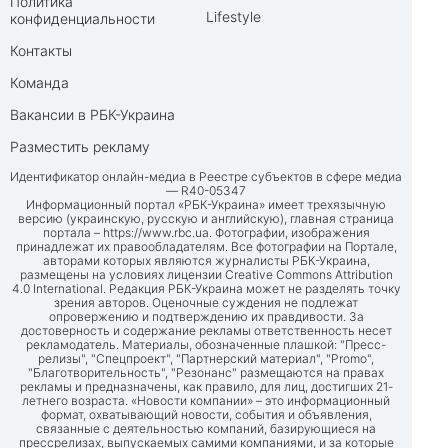
Политика
Lifestyle
конфиденциальности
Контакты
Команда
Вакансии в РБК-Украина
Разместить рекламу
Идентификатор онлайн-медиа в Реестре субъектов в сфере медиа
— R40-05347
Информационный портал «РБК-Украина» имеет трехязычную
версию (украинскую, русскую и английскую), главная страница
портала –
https://www.rbc.ua
. Фотографии, изображения
принадлежат их правообладателям. Все фотографии на Портале,
авторами которых являются журналисты РБК-Украина,
размещены на условиях лицензии Creative Commons Attribution
4.0 International. Редакция РБК-Украина может не разделять точку
зрения авторов. Оценочные суждения не подлежат
опровержению и подтверждению их правдивости. За
достоверность и содержание рекламы ответственность несет
рекламодатель. Материалы, обозначенные плашкой: "Пресс-
релизы", "Спецпроект", "Партнерский материал", "Promo",
"Благотворительность", "Резонанс" размещаются на правах
рекламы и предназначены, как правило, для лиц, достигших 21-
летнего возраста. «Новости компании» – это информационный
формат, охватывающий новости, события и объявления,
связанные с деятельностью компаний, базирующиеся на
прессрелизах, выпускаемых самими компаниями, и за которые