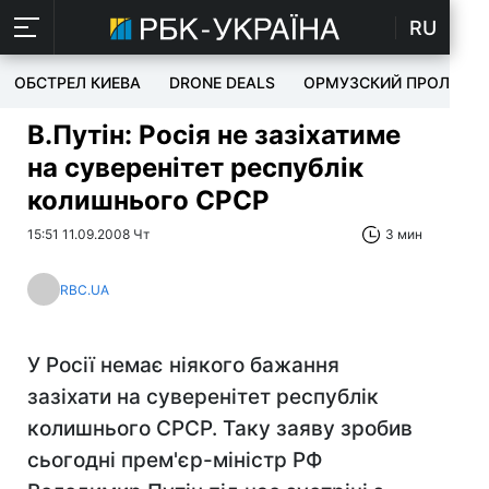
RU
ОБСТРЕЛ КИЕВА
DRONE DEALS
ОРМУЗСКИЙ ПРОЛИВ
В.Путін: Росія не зазіхатиме
на суверенітет республік
колишнього СРСР
15:51 11.09.2008 Чт
3 мин
RBC.UA
У Росії немає ніякого бажання
зазіхати на суверенітет республік
колишнього СРСР. Таку заяву зробив
сьогодні прем'єр-міністр РФ