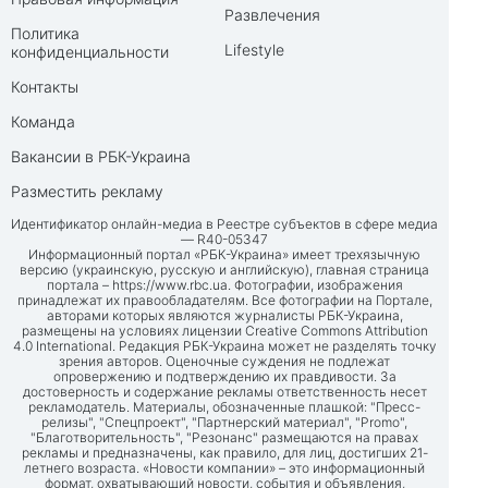
Развлечения
Политика
Lifestyle
конфиденциальности
Контакты
Команда
Вакансии в РБК-Украина
Разместить рекламу
Идентификатор онлайн-медиа в Реестре субъектов в сфере медиа
— R40-05347
Информационный портал «РБК-Украина» имеет трехязычную
версию (украинскую, русскую и английскую), главная страница
портала –
https://www.rbc.ua
. Фотографии, изображения
принадлежат их правообладателям. Все фотографии на Портале,
авторами которых являются журналисты РБК-Украина,
размещены на условиях лицензии Creative Commons Attribution
4.0 International. Редакция РБК-Украина может не разделять точку
зрения авторов. Оценочные суждения не подлежат
опровержению и подтверждению их правдивости. За
достоверность и содержание рекламы ответственность несет
рекламодатель. Материалы, обозначенные плашкой: "Пресс-
релизы", "Спецпроект", "Партнерский материал", "Promo",
"Благотворительность", "Резонанс" размещаются на правах
рекламы и предназначены, как правило, для лиц, достигших 21-
летнего возраста. «Новости компании» – это информационный
формат, охватывающий новости, события и объявления,