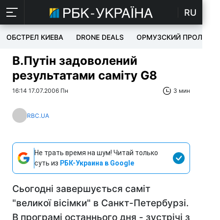
RU
ОБСТРЕЛ КИЕВА
DRONE DEALS
ОРМУЗСКИЙ ПРОЛИВ
В.Путін задоволений
результатами саміту G8
16:14 17.07.2006 Пн
3 мин
RBC.UA
Не трать время на шум! Читай только
суть из
РБК-Украина в Google
Сьогодні завершується саміт
"великої вісімки" в Санкт-Петербурзі.
В програмі останнього дня - зустрічі з