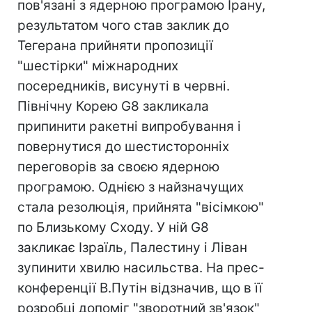
пов'язані з ядерною програмою Ірану,
результатом чого став заклик до
Тегерана прийняти пропозиції
"шестірки" міжнародних
посередників, висунуті в червні.
Північну Корею G8 закликала
припинити ракетні випробування і
повернутися до шестисторонніх
переговорів за своєю ядерною
програмою. Однією з найзначущих
стала резолюція, прийнята "вісімкою"
по Близькому Сходу. У ній G8
закликає Ізраїль, Палестину і Ліван
зупинити хвилю насильства. На прес-
конференції В.Путін відзначив, що в її
розробці допоміг "зворотний зв'язок"