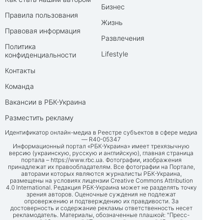
Бизнес
Правила пользования
Жизнь
Правовая информация
Развлечения
Политика
Lifestyle
конфиденциальности
Контакты
Команда
Вакансии в РБК-Украина
Разместить рекламу
Идентификатор онлайн-медиа в Реестре субъектов в сфере медиа
— R40-05347
Информационный портал «РБК-Украина» имеет трехязычную
версию (украинскую, русскую и английскую), главная страница
портала –
https://www.rbc.ua
. Фотографии, изображения
принадлежат их правообладателям. Все фотографии на Портале,
авторами которых являются журналисты РБК-Украина,
размещены на условиях лицензии Creative Commons Attribution
4.0 International. Редакция РБК-Украина может не разделять точку
зрения авторов. Оценочные суждения не подлежат
опровержению и подтверждению их правдивости. За
достоверность и содержание рекламы ответственность несет
рекламодатель. Материалы, обозначенные плашкой: "Пресс-