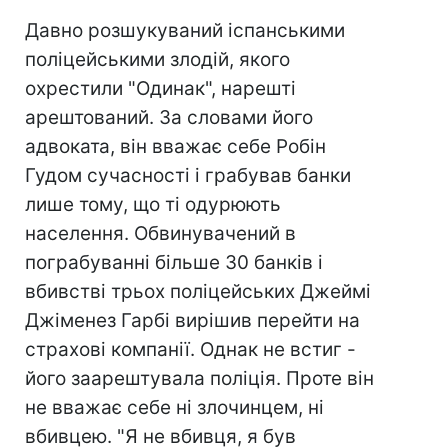
Давно розшукуваний іспанськими
поліцейськими злодій, якого
охрестили "Одинак", нарешті
арештований. За словами його
адвоката, він вважає себе Робін
Гудом сучасності і грабував банки
лише тому, що ті одурюють
населення. Обвинувачений в
пограбуванні більше 30 банків і
вбивстві трьох поліцейських Джеймі
Джіменез Гарбі вирішив перейти на
страхові компанії. Однак не встиг -
його заарештувала поліція. Проте він
не вважає себе ні злочинцем, ні
вбивцею. "Я не вбивця, я був