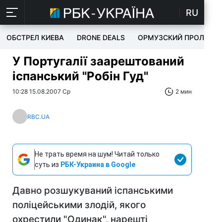
RU
ОБСТРЕЛ КИЕВА
DRONE DEALS
ОРМУЗСКИЙ ПРОЛИВ
У Португалії заарештований
іспанський "Робін Гуд"
10:28 15.08.2007 Ср
2 мин
RBC.UA
Не трать время на шум! Читай только
суть из
РБК-Украина в Google
Давно розшукуваний іспанськими
поліцейськими злодій, якого
охрестили "Одинак", нарешті