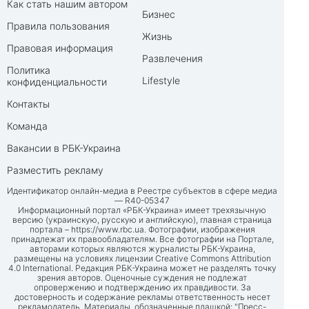
Как стать нашим автором
Бизнес
Правила пользования
Жизнь
Правовая информация
Развлечения
Политика
Lifestyle
конфиденциальности
Контакты
Команда
Вакансии в РБК-Украина
Разместить рекламу
Идентификатор онлайн-медиа в Реестре субъектов в сфере медиа
— R40-05347
Информационный портал «РБК-Украина» имеет трехязычную
версию (украинскую, русскую и английскую), главная страница
портала –
https://www.rbc.ua
. Фотографии, изображения
принадлежат их правообладателям. Все фотографии на Портале,
авторами которых являются журналисты РБК-Украина,
размещены на условиях лицензии Creative Commons Attribution
4.0 International. Редакция РБК-Украина может не разделять точку
зрения авторов. Оценочные суждения не подлежат
опровержению и подтверждению их правдивости. За
достоверность и содержание рекламы ответственность несет
рекламодатель. Материалы, обозначенные плашкой: "Пресс-