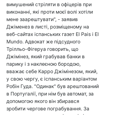
вимушений стріляти в офіцерів при
виконанні, які проти моєї волі хотіли
мене заарештувати", - заявив
Джіменез в листі, розміщеному на
веб-сайтах іспанських газет El Pais і El
Mundo. Адвокат же підсудного
Трілльо-Фігеруа говорить, що
Джімінез, який грабував банки в
парику і з наклеєною бородою,
вважає себе Карро Джімінезом, який,
у свою чергу, є іспанським варіантом
Робін Гуда. "Одинак" був арештований
в Португалії, при нім був автомат, за
допомогою якого він збирався
зробити чергове пограбування. За