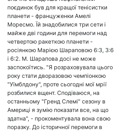
поєдинок був для кращої тенісистки
планети - француженки Амелі
Моресмо. Їй знадобилися три сети і
майже дві години для перемоги над
четвертою ракеткою планети -
росіянкою Марією Шараповою 6:3, 3:6
і 6:2. М. Шарапова досі не може
заспокоїтись. "Я розраховувала цього
року стати дворазовою чемпіонкою
"Уїмблдону", проте сьогодні мої мрії
розбилися вщент. Сподіваюся, на
останньому "Гренд Слемі" сезону в
Америці я зумію показати все, на що
здатна", - прокоментувала вона свою
поразку. До історичної перемоги в