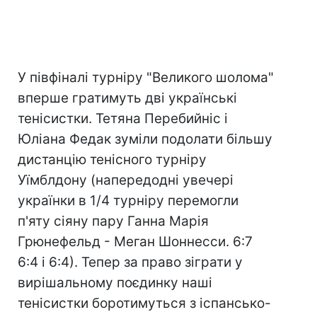
У півфіналі турніру "Великого шолома"
вперше гратимуть дві українські
тенісистки. Тетяна Перебийніс і
Юліана Федак зуміли подолати більшу
дистанцію тенісного турніру
Уїмблдону (напередодні увечері
українки в 1/4 турніру перемогли
п'яту сіяну пару Ганна Марія
Грюнефельд - Меган Шоннесси. 6:7
6:4 і 6:4). Тепер за право зіграти у
вирішальному поєдинку наші
тенісистки боротимуться з іспансько-