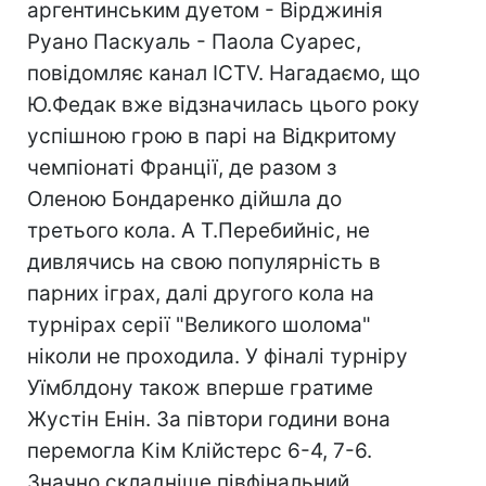
аргентинським дуетом - Вірджинія
Руано Паскуаль - Паола Суарес,
повідомляє канал ICTV. Нагадаємо, що
Ю.Федак вже відзначилась цього року
успішною грою в парі на Відкритому
чемпіонаті Франції, де разом з
Оленою Бондаренко дійшла до
третього кола. А Т.Перебийніс, не
дивлячись на свою популярність в
парних іграх, далі другого кола на
турнірах серії "Великого шолома"
ніколи не проходила. У фіналі турніру
Уїмблдону також вперше гратиме
Жустін Енін. За півтори години вона
перемогла Кім Клійстерс 6-4, 7-6.
Значно складніше півфінальний