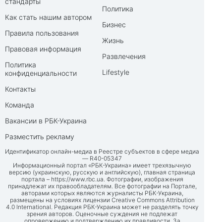
стандарты
Политика
Как стать нашим автором
Бизнес
Правила пользования
Жизнь
Правовая информация
Развлечения
Политика
Lifestyle
конфиденциальности
Контакты
Команда
Вакансии в РБК-Украина
Разместить рекламу
Идентификатор онлайн-медиа в Реестре субъектов в сфере медиа
— R40-05347
Информационный портал «РБК-Украина» имеет трехязычную
версию (украинскую, русскую и английскую), главная страница
портала –
https://www.rbc.ua
. Фотографии, изображения
принадлежат их правообладателям. Все фотографии на Портале,
авторами которых являются журналисты РБК-Украина,
размещены на условиях лицензии Creative Commons Attribution
4.0 International. Редакция РБК-Украина может не разделять точку
зрения авторов. Оценочные суждения не подлежат
опровержению и подтверждению их правдивости. За