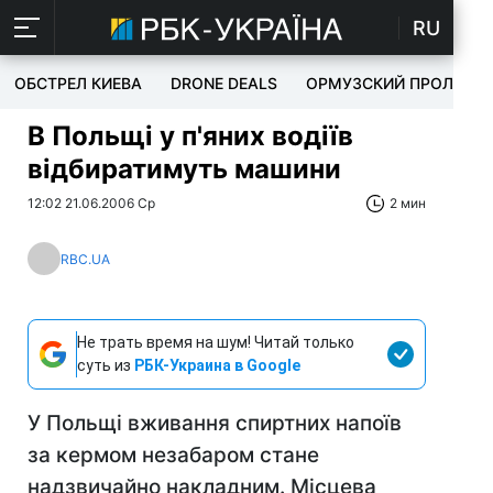
RU
ОБСТРЕЛ КИЕВА
DRONE DEALS
ОРМУЗСКИЙ ПРОЛИВ
В Польщі у п'яних водіїв
відбиратимуть машини
12:02 21.06.2006 Ср
2 мин
RBC.UA
Не трать время на шум! Читай только
суть из
РБК-Украина в Google
У Польщі вживання спиртних напоїв
за кермом незабаром стане
надзвичайно накладним. Місцева