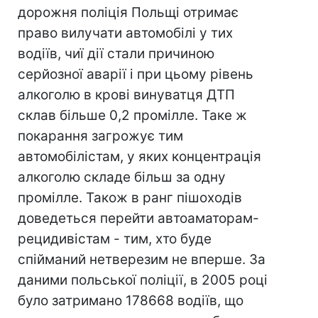
дорожня поліція Польщі отримає
право вилучати автомобілі у тих
водіїв, чиї дії стали причиною
серйозної аварії і при цьому рівень
алкоголю в крові винуватця ДТП
склав більше 0,2 промілле. Таке ж
покарання загрожує тим
автомобілістам, у яких концентрація
алкоголю складе більш за одну
промілле. Також в ранг пішоходів
доведеться перейти автоаматорам-
рецидивістам - тим, хто буде
спійманий нетверезим не вперше. За
даними польської поліції, в 2005 році
було затримано 178668 водіїв, що