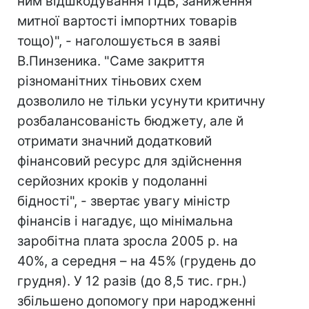
ним відшкодування ПДВ, заниження
митної вартості імпортних товарів
тощо)", - наголошується в заяві
В.Пинзеника. "Саме закриття
різноманітних тіньових схем
дозволило не тільки усунути критичну
розбалансованість бюджету, але й
отримати значний додатковий
фінансовий ресурс для здійснення
серйозних кроків у подоланні
бідності", - звертає увагу міністр
фінансів і нагадує, що мінімальна
заробітна плата зросла 2005 р. на
40%, а середня – на 45% (грудень до
грудня). У 12 разів (до 8,5 тис. грн.)
збільшено допомогу при народженні