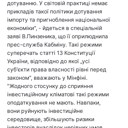
дотуванню. У світовій практиці немає
прикладів такої політики дотування
імпорту та пригноблення національної
економіки", - йдеться в спеціальній
заяві В.Пинзеника, що її оприлюднила
прес-служба Кабміну. Такі режими
суперечать статті 13 Конституції
України, відповідно до якої „усі
суб'єкти права власності рівні перед
законом", вважають у Мінфіні.
"Жодного стосунку до сприяння
інвестиційному кліматові такі режими
оподаткування не мають. Навпаки,
вони руйнують інвестиційне
середовище, збільшують ризики
інвесторів внаслідок нерівних умов