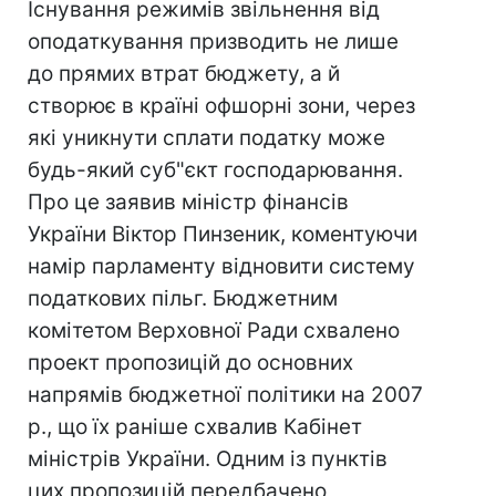
Існування режимів звільнення від
оподаткування призводить не лише
до прямих втрат бюджету, а й
створює в країні офшорні зони, через
які уникнути сплати податку може
будь-який суб"єкт господарювання.
Про це заявив міністр фінансів
України Віктор Пинзеник, коментуючи
намір парламенту відновити систему
податкових пільг. Бюджетним
комітетом Верховної Ради схвалено
проект пропозицій до основних
напрямів бюджетної політики на 2007
р., що їх раніше схвалив Кабінет
міністрів України. Одним із пунктів
цих пропозицій передбачено