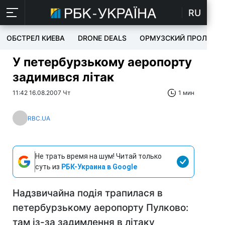
RU
ОБСТРЕЛ КИЕВА
DRONE DEALS
ОРМУЗСКИЙ ПРОЛИВ
У петербурзькому аеропорту
задимився літак
11:42 16.08.2007 Чт
1 мин
RBC.UA
Не трать время на шум! Читай только
суть из
РБК-Украина в Google
Надзвичайна подія трапилася в
петербурзькому аеропорту Пулково:
там із-за задимлення в літаку