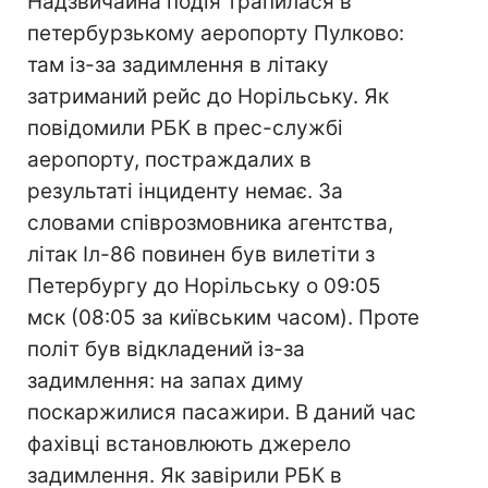
Надзвичайна подія трапилася в
петербурзькому аеропорту Пулково:
там із-за задимлення в літаку
затриманий рейс до Норільську. Як
повідомили РБК в прес-службі
аеропорту, постраждалих в
результаті інциденту немає. За
словами співрозмовника агентства,
літак Іл-86 повинен був вилетіти з
Петербургу до Норільську о 09:05
мск (08:05 за київським часом). Проте
політ був відкладений із-за
задимлення: на запах диму
поскаржилися пасажири. В даний час
фахівці встановлюють джерело
задимлення. Як завірили РБК в