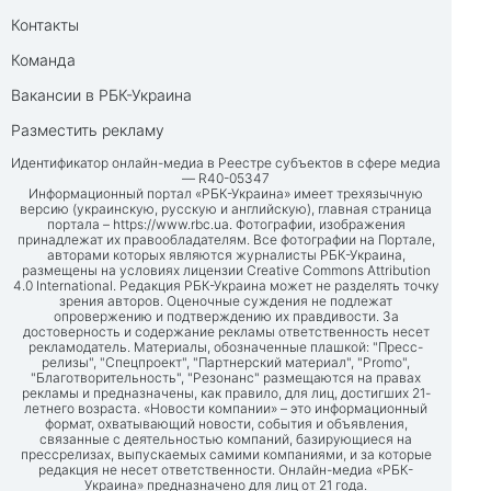
Контакты
Команда
Вакансии в РБК-Украина
Разместить рекламу
Идентификатор онлайн-медиа в Реестре субъектов в сфере медиа
— R40-05347
Информационный портал «РБК-Украина» имеет трехязычную
версию (украинскую, русскую и английскую), главная страница
портала –
https://www.rbc.ua
. Фотографии, изображения
принадлежат их правообладателям. Все фотографии на Портале,
авторами которых являются журналисты РБК-Украина,
размещены на условиях лицензии Creative Commons Attribution
4.0 International. Редакция РБК-Украина может не разделять точку
зрения авторов. Оценочные суждения не подлежат
опровержению и подтверждению их правдивости. За
достоверность и содержание рекламы ответственность несет
рекламодатель. Материалы, обозначенные плашкой: "Пресс-
релизы", "Спецпроект", "Партнерский материал", "Promo",
"Благотворительность", "Резонанс" размещаются на правах
рекламы и предназначены, как правило, для лиц, достигших 21-
летнего возраста. «Новости компании» – это информационный
формат, охватывающий новости, события и объявления,
связанные с деятельностью компаний, базирующиеся на
прессрелизах, выпускаемых самими компаниями, и за которые
редакция не несет ответственности. Онлайн-медиа «РБК-
Украина» предназначено для лиц от 21 года.