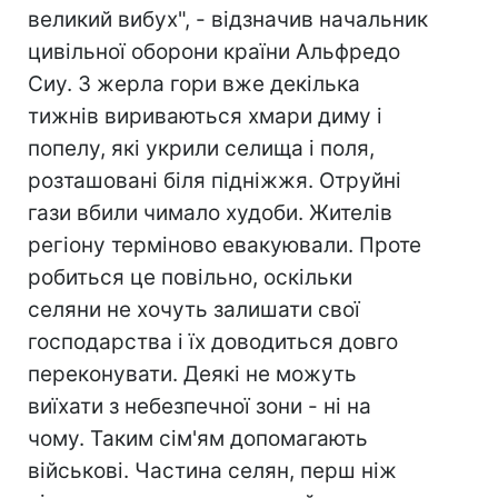
великий вибух", - відзначив начальник
цивільної оборони країни Альфредо
Сиу. З жерла гори вже декілька
тижнів вириваються хмари диму і
попелу, які укрили селища і поля,
розташовані біля підніжжя. Отруйні
гази вбили чимало худоби. Жителів
регіону терміново евакуювали. Проте
робиться це повільно, оскільки
селяни не хочуть залишати свої
господарства і їх доводиться довго
переконувати. Деякі не можуть
виїхати з небезпечної зони - ні на
чому. Таким сім'ям допомагають
військові. Частина селян, перш ніж