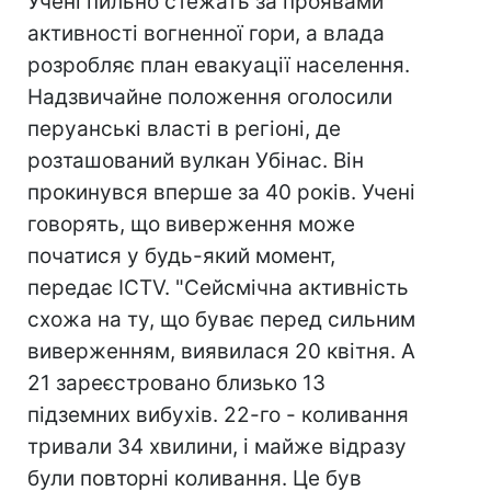
Учені пильно стежать за проявами
активності вогненної гори, а влада
розробляє план евакуації населення.
Надзвичайне положення оголосили
перуанські власті в регіоні, де
розташований вулкан Убінас. Він
прокинувся вперше за 40 років. Учені
говорять, що виверження може
початися у будь-який момент,
передає ICTV. "Сейсмічна активність
схожа на ту, що буває перед сильним
виверженням, виявилася 20 квітня. А
21 зареєстровано близько 13
підземних вибухів. 22-го - коливання
тривали 34 хвилини, і майже відразу
були повторні коливання. Це був