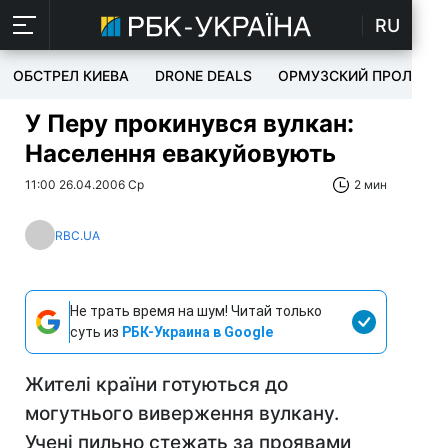
RU
ОБСТРЕЛ КИЕВА
DRONE DEALS
ОРМУЗСКИЙ ПРОЛИВ
У Перу прокинувся вулкан:
Населення евакуйовують
11:00 26.04.2006 Ср
2 мин
RBC.UA
Не трать время на шум! Читай только
суть из
РБК-Украина в Google
Жителі країни готуються до
могутнього виверження вулкану.
Учені пильно стежать за проявами