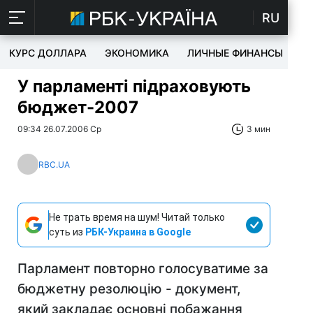
RU
КУРС ДОЛЛАРА
ЭКОНОМИКА
ЛИЧНЫЕ ФИНАНСЫ
T
У парламенті підраховують
бюджет-2007
09:34 26.07.2006 Ср
3 мин
RBC.UA
Не трать время на шум! Читай только
суть из
РБК-Украина в Google
Парламент повторно голосуватиме за
бюджетну резолюцію - документ,
який закладає основні побажання