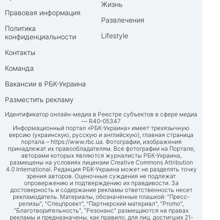
Жизнь
Правовая информация
Развлечения
Политика
Lifestyle
конфиденциальности
Контакты
Команда
Вакансии в РБК-Украина
Разместить рекламу
Идентификатор онлайн-медиа в Реестре субъектов в сфере медиа
— R40-05347
Информационный портал «РБК-Украина» имеет трехязычную
версию (украинскую, русскую и английскую), главная страница
портала –
https://www.rbc.ua
. Фотографии, изображения
принадлежат их правообладателям. Все фотографии на Портале,
авторами которых являются журналисты РБК-Украина,
размещены на условиях лицензии Creative Commons Attribution
4.0 International. Редакция РБК-Украина может не разделять точку
зрения авторов. Оценочные суждения не подлежат
опровержению и подтверждению их правдивости. За
достоверность и содержание рекламы ответственность несет
рекламодатель. Материалы, обозначенные плашкой: "Пресс-
релизы", "Спецпроект", "Партнерский материал", "Promo",
"Благотворительность", "Резонанс" размещаются на правах
рекламы и предназначены, как правило, для лиц, достигших 21-