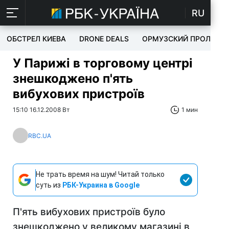
RU
ОБСТРЕЛ КИЕВА
DRONE DEALS
ОРМУЗСКИЙ ПРОЛИВ
У Парижі в торговому центрі
знешкоджено п'ять
вибухових пристроїв
15:10 16.12.2008 Вт
1 мин
RBC.UA
Не трать время на шум! Читай только
суть из
РБК-Украина в Google
П'ять вибухових пристроїв було
знешкоджено у великому магазині в