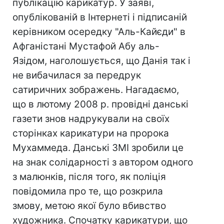
публікацію карикатур. У заяві,
опублікованій в Інтернеті і підписаній
керівником осередку "Аль-Кайєди" в
Афганістані Мустафой Абу аль-
Язідом, наголошується, що Данія так і
не вибачилася за передрук
сатиричних зображень. Нагадаємо,
що в лютому 2008 р. провідні данські
газети знов надрукували на своїх
сторінках карикатури на пророка
Мухаммеда. Данські ЗМІ зробили це
на знак солідарності з автором одного
з малюнків, після того, як поліція
повідомила про те, що розкрила
змову, метою якої було вбивство
художника. Спочатку карикатури, що