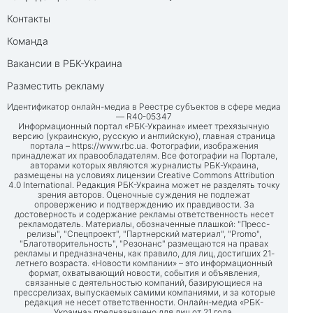
Контакты
Команда
Вакансии в РБК-Украина
Разместить рекламу
Идентификатор онлайн-медиа в Реестре субъектов в сфере медиа
— R40-05347
Информационный портал «РБК-Украина» имеет трехязычную
версию (украинскую, русскую и английскую), главная страница
портала –
https://www.rbc.ua
. Фотографии, изображения
принадлежат их правообладателям. Все фотографии на Портале,
авторами которых являются журналисты РБК-Украина,
размещены на условиях лицензии Creative Commons Attribution
4.0 International. Редакция РБК-Украина может не разделять точку
зрения авторов. Оценочные суждения не подлежат
опровержению и подтверждению их правдивости. За
достоверность и содержание рекламы ответственность несет
рекламодатель. Материалы, обозначенные плашкой: "Пресс-
релизы", "Спецпроект", "Партнерский материал", "Promo",
"Благотворительность", "Резонанс" размещаются на правах
рекламы и предназначены, как правило, для лиц, достигших 21-
летнего возраста. «Новости компании» – это информационный
формат, охватывающий новости, события и объявления,
связанные с деятельностью компаний, базирующиеся на
прессрелизах, выпускаемых самими компаниями, и за которые
редакция не несет ответственности. Онлайн-медиа «РБК-
Украина» предназначено для лиц от 21 года.