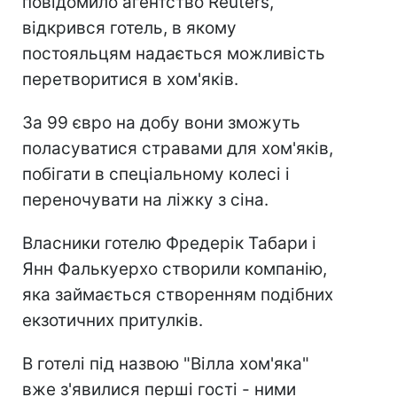
повідомило агентство Reuters,
відкрився готель, в якому
постояльцям надається можливість
перетворитися в хом'яків.
За 99 євро на добу вони зможуть
поласуватися стравами для хом'яків,
побігати в спеціальному колесі і
переночувати на ліжку з сіна.
Власники готелю Фредерік Табари і
Янн Фалькуерхо створили компанію,
яка займається створенням подібних
екзотичних притулків.
В готелі під назвою "Вілла хом'яка"
вже з'явилися перші гості - ними