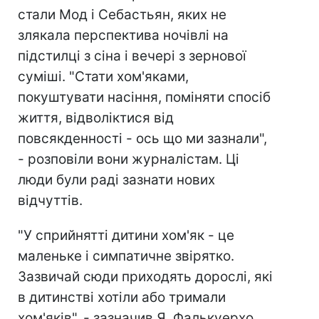
стали Мод і Себастьян, яких не
злякала перспектива ночівлі на
підстилці з сіна і вечері з зернової
суміші. "Стати хом'яками,
покуштувати насіння, поміняти спосіб
життя, відволіктися від
повсякденності - ось що ми зазнали",
- розповіли вони журналістам. Ці
люди були раді зазнати нових
відчуттів.
"У сприйнятті дитини хом'як - це
маленьке і симпатичне звірятко.
Зазвичай сюди приходять дорослі, які
в дитинстві хотіли або тримали
хом'яків", - зазначив Я. Фалькуерхо,