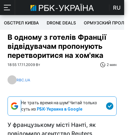
RU
ОБСТРЕЛ КИЕВА
DRONE DEALS
ОРМУЗСКИЙ ПРОЛИВ
В одному з готелів Франції
відвідувачам пропонують
перетворитися на хом'яка
18:55 17.11.2009 Вт
2 мин
RBC.UA
Не трать время на шум! Читай только
суть из
РБК-Украина в Google
У французькому місті Нанті, як
повідомило агентство Reuters,