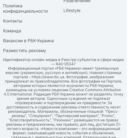
Развлечения
Политика
Lifestyle
конфиденциальности
Контакты
Команда
Вакансии в РБК-Украина
Разместить рекламу
Идентификатор онлайн-медиа в Реестре субъектов в сфере медиа
— R40-05347
Информационный портал «РБК-Украина» имеет трехязычную
версию (украинскую, русскую и английскую), главная страница
портала –
https://www.rbc.ua
. Фотографии, изображения
принадлежат их правообладателям. Все фотографии на Портале,
авторами которых являются журналисты РБК-Украина,
размещены на условиях лицензии Creative Commons Attribution
4.0 International. Редакция РБК-Украина может не разделять точку
зрения авторов. Оценочные суждения не подлежат
опровержению и подтверждению их правдивости. За
достоверность и содержание рекламы ответственность несет
рекламодатель. Материалы, обозначенные плашкой: "Пресс-
релизы", "Спецпроект", "Партнерский материал", "Promo",
"Благотворительность", "Резонанс" размещаются на правах
рекламы и предназначены, как правило, для лиц, достигших 21-
летнего возраста. «Новости компании» – это информационный
формат, охватывающий новости, события и объявления,
связанные с деятельностью компаний, базирующиеся на