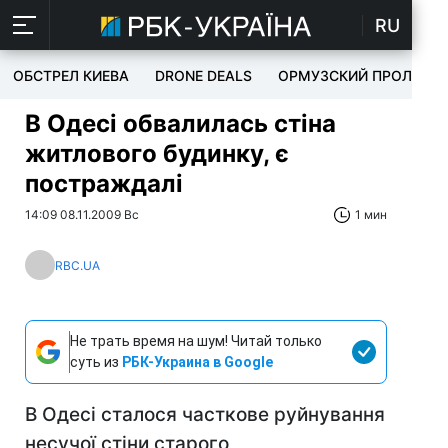
RU
ОБСТРЕЛ КИЕВА
DRONE DEALS
ОРМУЗСКИЙ ПРОЛИВ
В Одесі обвалилась стіна
житлового будинку, є
постраждалі
14:09 08.11.2009 Вс
1 мин
RBC.UA
Не трать время на шум! Читай только
суть из
РБК-Украина в Google
В Одесі сталося часткове руйнування
несучої стіни старого