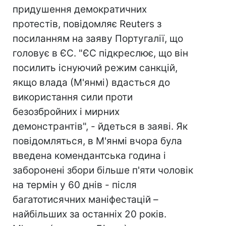
придушення демократичних
протестів, повідомляє Reuters з
посиланням на заяву Португалії, що
головує в ЄС. "ЄС підкреслює, що він
посилить існуючий режим санкцій,
якщо влада (М'янмі) вдасться до
використання сили проти
безозбройних і мирних
демонстрантів", - йдеться в заяві. Як
повідомляться, в М'янмі вчора була
введена комендантська година і
заборонені збори більше п'яти чоловік
на термін у 60 днів - після
багатотисячних маніфестацій –
найбільших за останніх 20 років.