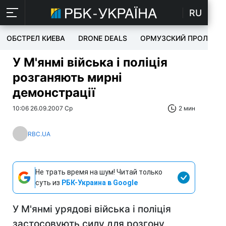
RU
ОБСТРЕЛ КИЕВА
DRONE DEALS
ОРМУЗСКИЙ ПРОЛИВ
У М'янмі війська і поліція
розганяють мирні
демонстрації
10:06 26.09.2007 Ср
2 мин
RBC.UA
Не трать время на шум! Читай только
суть из
РБК-Украина в Google
У М'янмі урядові війська і поліція
застосовують силу для розгону