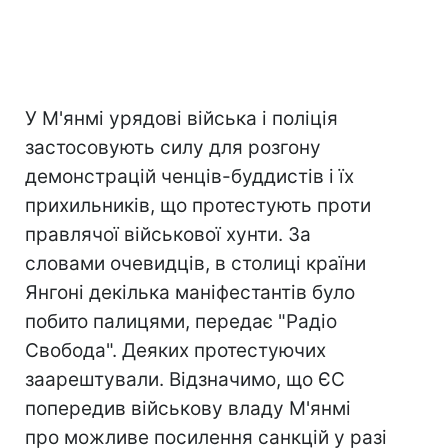
У М'янмі урядові війська і поліція
застосовують силу для розгону
демонстрацій ченців-буддистів і їх
прихильників, що протестують проти
правлячої військової хунти. За
словами очевидців, в столиці країни
Янгоні декілька маніфестантів було
побито палицями, передає "Радіо
Свобода". Деяких протестуючих
заарештували. Відзначимо, що ЄС
попередив військову владу М'янмі
про можливе посилення санкцій у разі