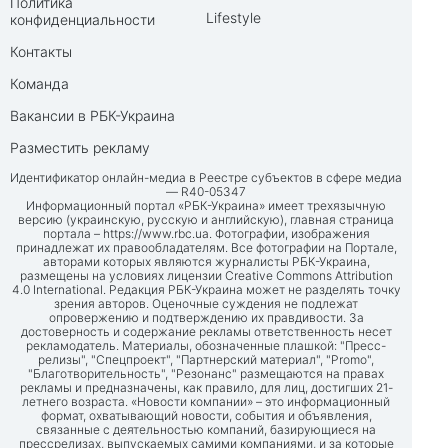
Политика
Lifestyle
конфиденциальности
Контакты
Команда
Вакансии в РБК-Украина
Разместить рекламу
Идентификатор онлайн-медиа в Реестре субъектов в сфере медиа
— R40-05347
Информационный портал «РБК-Украина» имеет трехязычную
версию (украинскую, русскую и английскую), главная страница
портала –
https://www.rbc.ua
. Фотографии, изображения
принадлежат их правообладателям. Все фотографии на Портале,
авторами которых являются журналисты РБК-Украина,
размещены на условиях лицензии Creative Commons Attribution
4.0 International. Редакция РБК-Украина может не разделять точку
зрения авторов. Оценочные суждения не подлежат
опровержению и подтверждению их правдивости. За
достоверность и содержание рекламы ответственность несет
рекламодатель. Материалы, обозначенные плашкой: "Пресс-
релизы", "Спецпроект", "Партнерский материал", "Promo",
"Благотворительность", "Резонанс" размещаются на правах
рекламы и предназначены, как правило, для лиц, достигших 21-
летнего возраста. «Новости компании» – это информационный
формат, охватывающий новости, события и объявления,
связанные с деятельностью компаний, базирующиеся на
прессрелизах, выпускаемых самими компаниями, и за которые