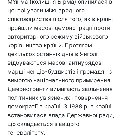
М'янма (колишня Бірма) опинилася в
центрі уваги міжнародного
співтовариства після того, як в країні
пройшли масові демонстрації проти
авторитарного режиму військового
керівництва країни. Протягом
декількох останніх днів в Янголі
відбуваються масові антиурядові
марші ченців-буддистів і громадян з
вимогою національного примирення.
Демонстранти вимагають звільнення
політичних ув'язнених і повернення
демократії в країні. З 1988 р. в країні
встановилася влада Державної ради,
що складається з вищого
генералітету.