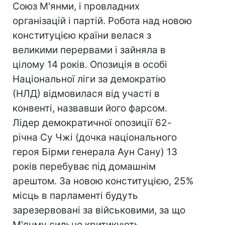
Союз М'янми, і провладних
організацій і партій. Робота над новою
конституцією країни велася з
великими перервами і зайняла в
цілому 14 років. Опозиція в особі
Національної ліги за демократію
(НЛД) відмовилася від участі в
конвенті, назвавши його фарсом.
Лідер демократичної опозиції 62-
річна Су Чжі (дочка національного
героя Бірми генерала Аун Сану) 13
років перебуває під домашнім
арештом. За новою конституцією, 25%
місць в парламенті будуть
зарезервовані за військовими, за що
М'янму сильно критикують.