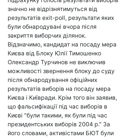
підрахунку голосів результати виборів
значно не відрізнятимуться від
результатів exit-poll, результати яких
були обнародувані вчора після
закриття виборчих ділянок.
Відзначимо, кандидат на посаду мера
Києва від Блоку Юлії Тимошенко
Олександр Турчинов не виключив
можливості звернення блоку до суду
після обнародування офіційних
результатів виборів на посаду мера
Києва і Київради. Крім того він заявив,
що фальсифікації під час виборів в
Києві "були такими, як були під час
президентських виборів 2004 р." За
його словами, активістами БЮТ були