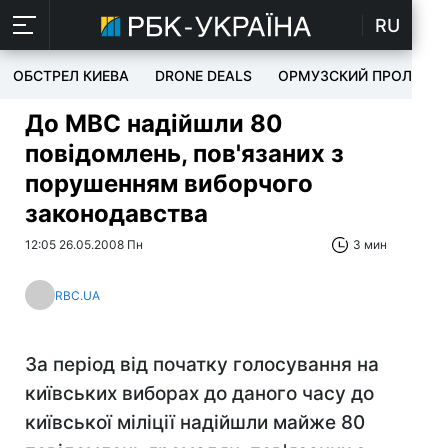
RU
ОБСТРЕЛ КИЕВА
DRONE DEALS
ОРМУЗСКИЙ ПРОЛИВ
До МВС надійшли 80
повідомлень, пов'язаних з
порушенням виборчого
законодавства
12:05 26.05.2008 Пн
3 мин
RBC.UA
За період від початку голосування на
київських виборах до даного часу до
київської міліції надійшли майже 80