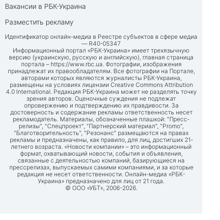
Вакансии в РБК-Украина
Разместить рекламу
Идентификатор онлайн-медиа в Реестре субъектов в сфере медиа
— R40-05347
Информационный портал «РБК-Украина» имеет трехязычную
версию (украинскую, русскую и английскую), главная страница
портала –
https://www.rbc.ua
. Фотографии, изображения
принадлежат их правообладателям. Все фотографии на Портале,
авторами которых являются журналисты РБК-Украина,
размещены на условиях лицензии Creative Commons Attribution
4.0 International. Редакция РБК-Украина может не разделять точку
зрения авторов. Оценочные суждения не подлежат
опровержению и подтверждению их правдивости. За
достоверность и содержание рекламы ответственность несет
рекламодатель. Материалы, обозначенные плашкой: "Пресс-
релизы", "Спецпроект", "Партнерский материал", "Promo",
"Благотворительность", "Резонанс" размещаются на правах
рекламы и предназначены, как правило, для лиц, достигших 21-
летнего возраста. «Новости компании» – это информационный
формат, охватывающий новости, события и объявления,
связанные с деятельностью компаний, базирующиеся на
прессрелизах, выпускаемых самими компаниями, и за которые
редакция не несет ответственности. Онлайн-медиа «РБК-
Украина» предназначено для лиц от 21 года.
© ООО «УБТ», 2006-2026.