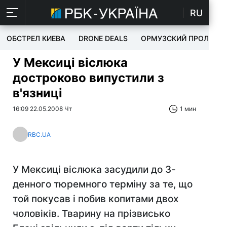
RU
ОБСТРЕЛ КИЕВА
DRONE DEALS
ОРМУЗСКИЙ ПРОЛИВ
У Мексиці віслюка
достроково випустили з
в'язниці
16:09 22.05.2008 Чт
1 мин
RBC.UA
У Мексиці віслюка засудили до 3-
денного тюремного терміну за те, що
той покусав і побив копитами двох
чоловіків. Тварину на прізвисько