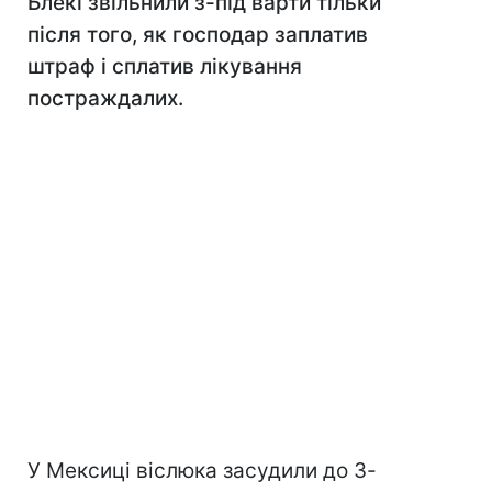
Блекі звільнили з-під варти тільки
після того, як господар заплатив
штраф і сплатив лікування
постраждалих.
У Мексиці віслюка засудили до 3-