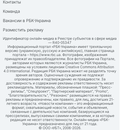
Контакты
Команда
Вакансии в РБК-Украина
Разместить рекламу
Идентификатор онлайн-медиа в Реестре субъектов в сфере медиа
— R40-05347
Информационный портал «РБК-Украина» имеет трехязычную
версию (украинскую, русскую и английскую), главная страница
портала –
https://www.rbc.ua
. Фотографии, изображения
принадлежат их правообладателям. Все фотографии на Портале,
авторами которых являются журналисты РБК-Украина,
размещены на условиях лицензии Creative Commons Attribution
4.0 International. Редакция РБК-Украина может не разделять точку
зрения авторов. Оценочные суждения не подлежат
опровержению и подтверждению их правдивости. За
достоверность и содержание рекламы ответственность несет
рекламодатель. Материалы, обозначенные плашкой: "Пресс-
релизы", "Спецпроект", "Партнерский материал", "Promo",
"Благотворительность", "Резонанс" размещаются на правах
рекламы и предназначены, как правило, для лиц, достигших 21-
летнего возраста. «Новости компании» – это информационный
формат, охватывающий новости, события и объявления,
связанные с деятельностью компаний, базирующиеся на
прессрелизах, выпускаемых самими компаниями, и за которые
редакция не несет ответственности. Онлайн-медиа «РБК-
Украина» предназначено для лиц от 21 года.
© ООО «УБТ», 2006-2026.