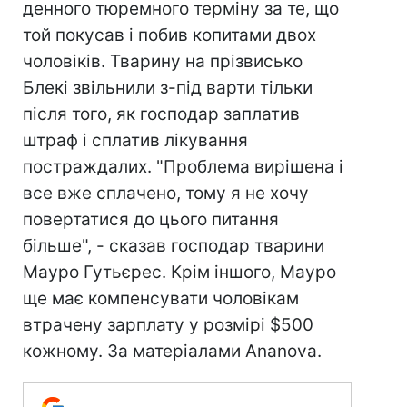
денного тюремного терміну за те, що
той покусав і побив копитами двох
чоловіків. Тварину на прізвисько
Блекі звільнили з-під варти тільки
після того, як господар заплатив
штраф і сплатив лікування
постраждалих. "Проблема вирішена і
все вже сплачено, тому я не хочу
повертатися до цього питання
більше", - сказав господар тварини
Мауро Гутьєрес. Крім іншого, Мауро
ще має компенсувати чоловікам
втрачену зарплату у розмірі $500
кожному. За матеріалами Ananova.