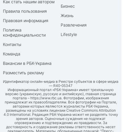
Как стать нашим автором
Бизнес
Правила пользования
Жизнь
Правовая информация
Развлечения
Политика
Lifestyle
конфиденциальности
Контакты
Команда
Вакансии в РБК-Украина
Разместить рекламу
Идентификатор онлайн-медиа в Реестре субъектов в сфере медиа
— R40-05347
Информационный портал «РБК-Украина» имеет трехязычную
версию (украинскую, русскую и английскую), главная страница
портала –
https://www.rbc.ua
. Фотографии, изображения
принадлежат их правообладателям. Все фотографии на Портале,
авторами которых являются журналисты РБК-Украина,
размещены на условиях лицензии Creative Commons Attribution
4.0 International. Редакция РБК-Украина может не разделять точку
зрения авторов. Оценочные суждения не подлежат
опровержению и подтверждению их правдивости. За
достоверность и содержание рекламы ответственность несет
рекламодатель. Материалы, обозначенные плашкой: "Пресс-