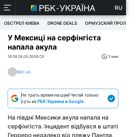
RU
ОБСТРЕЛ КИЕВА
DRONE DEALS
ОРМУЗСКИЙ ПРОЛИВ
У Мексиці на серфінгіста
напала акула
16:39 24.05.2008 Сб
2 мин
RBC.UA
Не трать время на шум! Читай только
суть из
РБК-Украина в Google
На півдні Мексики акула напала на
серфінгіста. Інцидент відбувся в штаті
Герреро недалеко від пляжу Пантла,