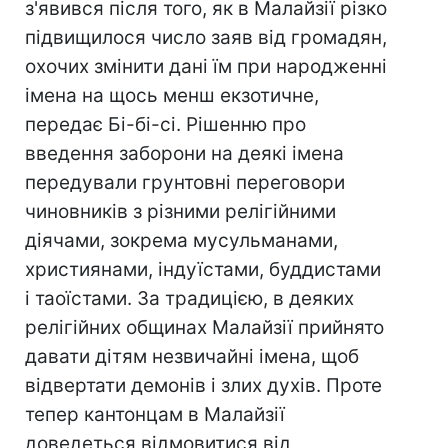
з'явився після того, як в Малайзії різко
підвищилося число заяв від громадян,
охочих змінити дані їм при народженні
імена на щось менш екзотичне,
передає Бі-бі-сі. Рішенню про
введення заборони на деякі імена
передували грунтовні переговори
чиновників з різними релігійними
діячами, зокрема мусульманами,
християнами, індуїстами, буддистами
і таоїстами. За традицією, в деяких
релігійних общинах Малайзії прийнято
давати дітям незвичайні імена, щоб
відвертати демонів і злих духів. Проте
тепер кантонцам в Малайзії
доведеться відмовитися від