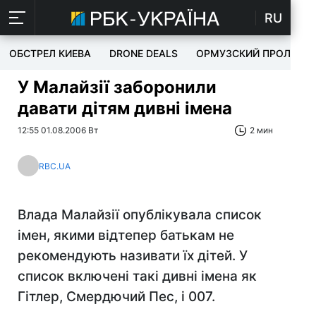
RU
ОБСТРЕЛ КИЕВА
DRONE DEALS
ОРМУЗСКИЙ ПРОЛИВ
У Малайзії заборонили
давати дітям дивні імена
12:55 01.08.2006 Вт
2 мин
RBC.UA
Влада Малайзії опублікувала список
імен, якими відтепер батькам не
рекомендують називати їх дітей. У
список включені такі дивні імена як
Гітлер, Смердючий Пес, і 007.