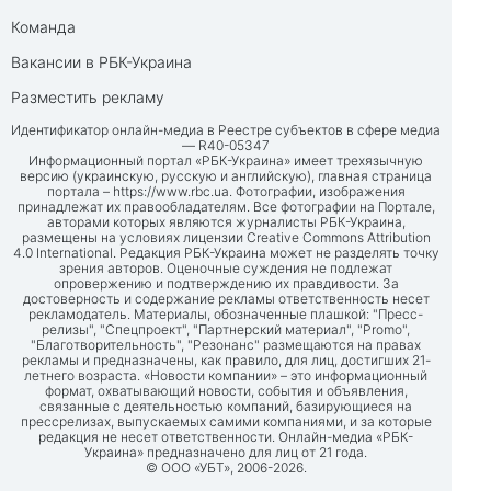
Команда
Вакансии в РБК-Украина
Разместить рекламу
Идентификатор онлайн-медиа в Реестре субъектов в сфере медиа
— R40-05347
Информационный портал «РБК-Украина» имеет трехязычную
версию (украинскую, русскую и английскую), главная страница
портала –
https://www.rbc.ua
. Фотографии, изображения
принадлежат их правообладателям. Все фотографии на Портале,
авторами которых являются журналисты РБК-Украина,
размещены на условиях лицензии Creative Commons Attribution
4.0 International. Редакция РБК-Украина может не разделять точку
зрения авторов. Оценочные суждения не подлежат
опровержению и подтверждению их правдивости. За
достоверность и содержание рекламы ответственность несет
рекламодатель. Материалы, обозначенные плашкой: "Пресс-
релизы", "Спецпроект", "Партнерский материал", "Promo",
"Благотворительность", "Резонанс" размещаются на правах
рекламы и предназначены, как правило, для лиц, достигших 21-
летнего возраста. «Новости компании» – это информационный
формат, охватывающий новости, события и объявления,
связанные с деятельностью компаний, базирующиеся на
прессрелизах, выпускаемых самими компаниями, и за которые
редакция не несет ответственности. Онлайн-медиа «РБК-
Украина» предназначено для лиц от 21 года.
© ООО «УБТ», 2006-2026.