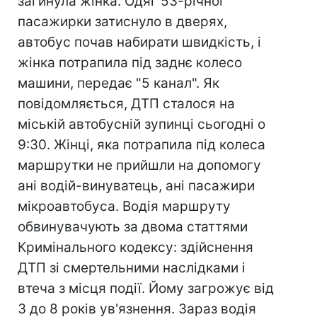
загинула жінка. Одяг 53-річної
пасажирки затиснуло в дверях,
автобус почав набирати швидкість, і
жінка потрапила під заднє колесо
машини, передає "5 канал". Як
повідомляється, ДТП сталося на
міській автобусній зупинці сьогодні о
9:30. Жінці, яка потрапила під колеса
маршрутки не прийшли на допомогу
ані водій-винуватець, ані пасажири
мікроавтобуса. Водія маршруту
обвинувачують за двома статтями
Кримінального кодексу: здійснення
ДТП зі смертельними наслідками і
втеча з місця події. Йому загрожує від
3 до 8 років ув'язнення. Зараз водія