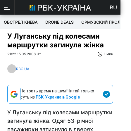
RU
ОБСТРЕЛ КИЕВА
DRONE DEALS
ОРМУЗСКИЙ ПРОЛИВ
У Луганську під колесами
маршрутки загинула жінка
21:22 15.05.2008 Чт
1 мин
RBC.UA
Не трать время на шум! Читай только
суть из
РБК-Украина в Google
У Луганську під колесами маршрутки
загинула жінка. Одяг 53-річної
пасажирки затиснуло в дверях,