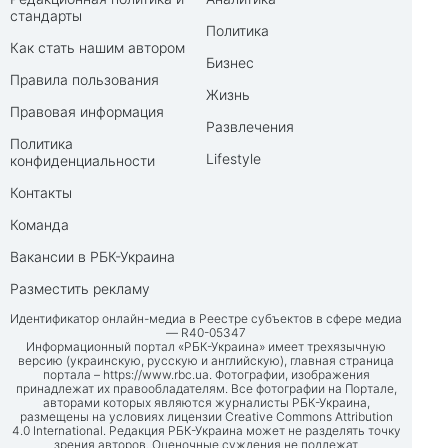
стандарты
Политика
Как стать нашим автором
Бизнес
Правила пользования
Жизнь
Правовая информация
Развлечения
Политика
Lifestyle
конфиденциальности
Контакты
Команда
Вакансии в РБК-Украина
Разместить рекламу
Идентификатор онлайн-медиа в Реестре субъектов в сфере медиа
— R40-05347
Информационный портал «РБК-Украина» имеет трехязычную
версию (украинскую, русскую и английскую), главная страница
портала –
https://www.rbc.ua
. Фотографии, изображения
принадлежат их правообладателям. Все фотографии на Портале,
авторами которых являются журналисты РБК-Украина,
размещены на условиях лицензии Creative Commons Attribution
4.0 International. Редакция РБК-Украина может не разделять точку
зрения авторов. Оценочные суждения не подлежат