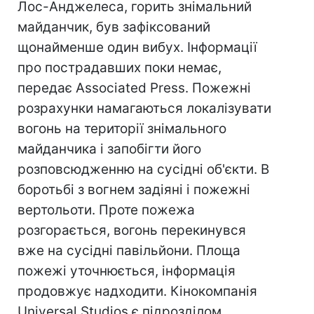
Лос-Анджелеса, горить знімальний
майданчик, був зафіксований
щонайменше один вибух. Інформації
про пострадавших поки немає,
передає Associated Press. Пожежні
розрахунки намагаються локалізувати
вогонь на території знімального
майданчика і запобігти його
розповсюдженню на сусідні об'єкти. В
боротьбі з вогнем задіяні і пожежні
вертольоти. Проте пожежа
розгорається, вогонь перекинувся
вже на сусідні павільйони. Площа
пожежі уточнюється, інформація
продовжує надходити. Кінокомпанія
Universal Studios є підрозділом