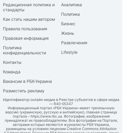
Редакционная политика и
Аналитика
стандарты
Политика
Как стать нашим автором
Бизнес
Правила пользования
Жизнь
Правовая информация
Развлечения
Политика
Lifestyle
конфиденциальности
Контакты
Команда
Вакансии в РБК-Украина
Разместить рекламу
Идентификатор онлайн-медиа в Реестре субъектов в сфере медиа
— R40-05347
Информационный портал «РБК-Украина» имеет трехязычную
версию (украинскую, русскую и английскую), главная страница
портала –
https://www.rbc.ua
. Фотографии, изображения
принадлежат их правообладателям. Все фотографии на Портале,
авторами которых являются журналисты РБК-Украина,
размещены на условиях лицензии Creative Commons Attribution
4.0 International. Редакция РБК-Украина может не разделять точку