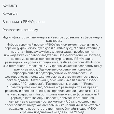
Контакты
Команда
Вакансии в РБК-Украина
Разместить рекламу
Идентификатор онлайн-медиа в Реестре субъектов в сфере медиа
— R40-05347
Информационный портал «РБК-Украина» имеет трехязычную
версию (украинскую, русскую и английскую), главная страница
портала –
https://www.rbc.ua
. Фотографии, изображения
принадлежат их правообладателям. Все фотографии на Портале,
авторами которых являются журналисты РБК-Украина,
размещены на условиях лицензии Creative Commons Attribution
4.0 International. Редакция РБК-Украина может не разделять точку
зрения авторов. Оценочные суждения не подлежат
опровержению и подтверждению их правдивости. За
достоверность и содержание рекламы ответственность несет
рекламодатель. Материалы, обозначенные плашкой: "Пресс-
релизы", "Спецпроект", "Партнерский материал", "Promo",
"Благотворительность", "Резонанс" размещаются на правах
рекламы и предназначены, как правило, для лиц, достигших 21-
летнего возраста. «Новости компании» – это информационный
формат, охватывающий новости, события и объявления,
связанные с деятельностью компаний, базирующиеся на
прессрелизах, выпускаемых самими компаниями, и за которые
редакция не несет ответственности. Онлайн-медиа «РБК-
Украина» предназначено для лиц от 21 года.