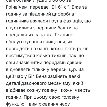
свій останній удар о 08:00 за
Грінвічем, передає "Бі-бі-сі". Вже за
годину за південний циферблат
годинника взялася група фахівців, що
спустилися з вершини башти на
спеціальних канатах. Технічне
обслуговування і чищення, які
проводять на башті кожні п'ять років,
вестимуться кілька тижнів, так що
свій знаменитий передзвін дзвони
відновлять тільки у вересні ц.р. За
цей час у Біг Бена замінять деякі
деталі дзвонового механізму, який
відбиває кожну годину і кожні чверть
години. При цьому свою головну
функцію - вимірювання часу -