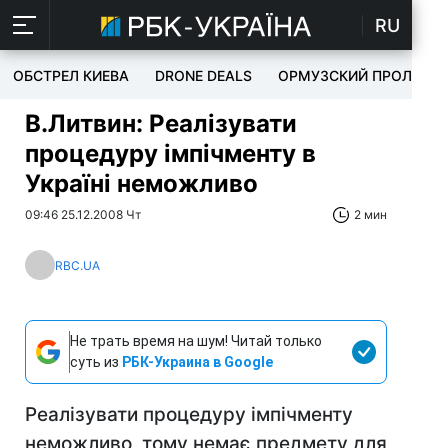
RU
ОБСТРЕЛ КИЕВА
DRONE DEALS
ОРМУЗСКИЙ ПРОЛИВ
В.Литвин: Реалізувати
процедуру імпічменту в
Україні неможливо
09:46 25.12.2008 Чт
2 мин
RBC.UA
Не трать время на шум! Читай только
суть из
РБК-Украина в Google
Реалізувати процедуру імпічменту
неможливо, тому немає предмету для