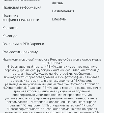
Жизнь
Правовая информация
Развлечения
Политика
Lifestyle
конфиденциальности
Контакты
Команда
Вакансии в РБК-Украина
Разместить рекламу
Идентификатор онлайн-медиа в Реестре субъектов в сфере медиа
— R40-05347
Информационный портал «РБК-Украина» имеет трехязычную
версию (украинскую, русскую и английскую), главная страница
портала –
https://www.rbc.ua
. Фотографии, изображения
принадлежат их правообладателям. Все фотографии на Портале,
авторами которых являются журналисты РБК-Украина,
размещены на условиях лицензии Creative Commons Attribution
4.0 International. Редакция РБК-Украина может не разделять точку
зрения авторов. Оценочные суждения не подлежат
опровержению и подтверждению их правдивости. За
достоверность и содержание рекламы ответственность несет
рекламодатель. Материалы, обозначенные плашкой: "Пресс-
релизы", "Спецпроект", "Партнерский материал", "Promo",
"Благотворительность", "Резонанс" размещаются на правах
рекламы и предназначены, как правило, для лиц, достигших 21-