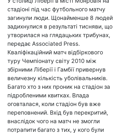
У столиці Ліберії в місті Монровія на
стадіоні під час футбольного матчу
загинули люди. Щонайменше 8 людей
задихнулися в результаті тисняви, що
утворилася на глядацьких трибунах,
передає Associated Press.
Кваліфікаційний матч відбіркового
туру Чемпіонату світу 2010 між
збірними Ліберії і Гамбії привернув
величезну кількість уболівальників.
Багато хто з них проник на стадіон за
підробленими квитках. Влада
оговталася, коли стадіон був вже
переповнений. Вхід був перекритий,
внаслідок чого на матч не змогли
потрапити багато з тих, у кого були