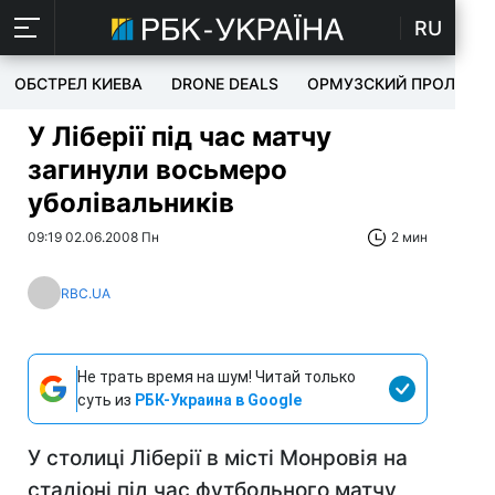
RU
ОБСТРЕЛ КИЕВА
DRONE DEALS
ОРМУЗСКИЙ ПРОЛИВ
У Ліберії під час матчу
загинули восьмеро
уболівальників
09:19 02.06.2008 Пн
2 мин
RBC.UA
Не трать время на шум! Читай только
суть из
РБК-Украина в Google
У столиці Ліберії в місті Монровія на
стадіоні під час футбольного матчу