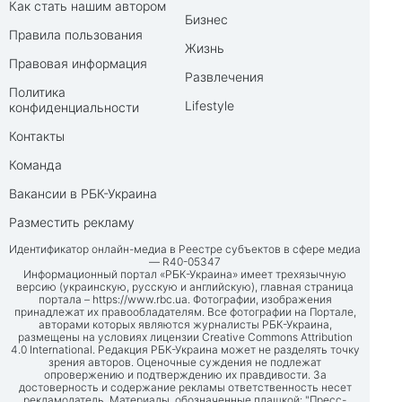
Как стать нашим автором
Бизнес
Правила пользования
Жизнь
Правовая информация
Развлечения
Политика
Lifestyle
конфиденциальности
Контакты
Команда
Вакансии в РБК-Украина
Разместить рекламу
Идентификатор онлайн-медиа в Реестре субъектов в сфере медиа
— R40-05347
Информационный портал «РБК-Украина» имеет трехязычную
версию (украинскую, русскую и английскую), главная страница
портала –
https://www.rbc.ua
. Фотографии, изображения
принадлежат их правообладателям. Все фотографии на Портале,
авторами которых являются журналисты РБК-Украина,
размещены на условиях лицензии Creative Commons Attribution
4.0 International. Редакция РБК-Украина может не разделять точку
зрения авторов. Оценочные суждения не подлежат
опровержению и подтверждению их правдивости. За
достоверность и содержание рекламы ответственность несет
рекламодатель. Материалы, обозначенные плашкой: "Пресс-