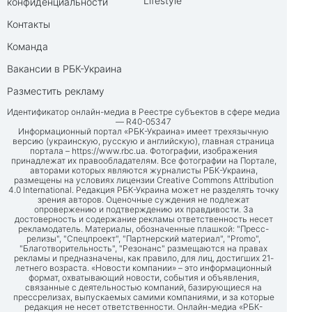
Lifestyle
конфиденциальности
Контакты
Команда
Вакансии в РБК-Украина
Разместить рекламу
Идентификатор онлайн-медиа в Реестре субъектов в сфере медиа
— R40-05347
Информационный портал «РБК-Украина» имеет трехязычную
версию (украинскую, русскую и английскую), главная страница
портала –
https://www.rbc.ua
. Фотографии, изображения
принадлежат их правообладателям. Все фотографии на Портале,
авторами которых являются журналисты РБК-Украина,
размещены на условиях лицензии Creative Commons Attribution
4.0 International. Редакция РБК-Украина может не разделять точку
зрения авторов. Оценочные суждения не подлежат
опровержению и подтверждению их правдивости. За
достоверность и содержание рекламы ответственность несет
рекламодатель. Материалы, обозначенные плашкой: "Пресс-
релизы", "Спецпроект", "Партнерский материал", "Promo",
"Благотворительность", "Резонанс" размещаются на правах
рекламы и предназначены, как правило, для лиц, достигших 21-
летнего возраста. «Новости компании» – это информационный
формат, охватывающий новости, события и объявления,
связанные с деятельностью компаний, базирующиеся на
прессрелизах, выпускаемых самими компаниями, и за которые
редакция не несет ответственности. Онлайн-медиа «РБК-