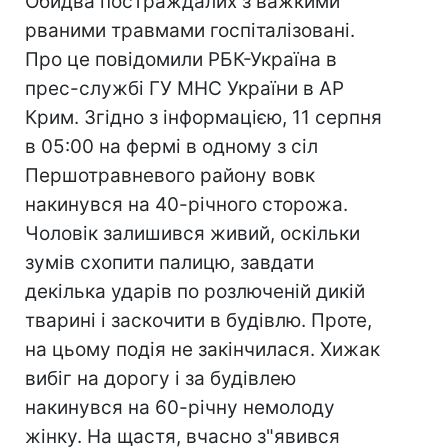
Обидва постраждалих з важкими
рваними травмами госпіталізовані.
Про це повідомили РБК-Україна в
прес-службі ГУ МНС України в АР
Крим. Згідно з інформацією, 11 серпня
в 05:00 на фермі в одному з сіл
Першотравневого району вовк
накинувся на 40-річного сторожа.
Чоловік залишився живий, оскільки
зумів схопити палицю, завдати
декілька ударів по розлюченій дикій
тварині і заскочити в будівлю. Проте,
на цьому подія не закінчилася. Хижак
вибіг на дорогу і за будівлею
накинувся на 60-річну немолоду
жінку. На щастя, вчасно з"явився