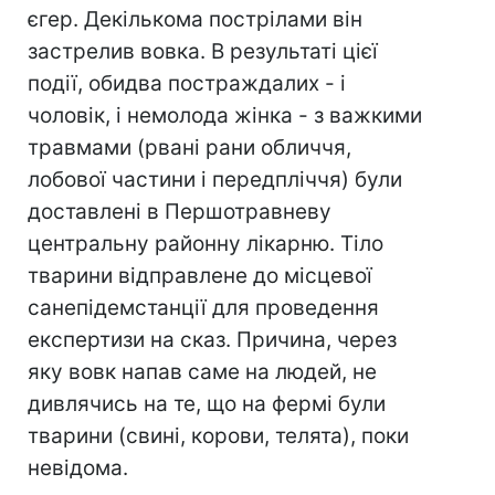
єгер. Декількома пострілами він
застрелив вовка. В результаті цієї
події, обидва постраждалих - і
чоловік, і немолода жінка - з важкими
травмами (рвані рани обличчя,
лобової частини і передпліччя) були
доставлені в Першотравневу
центральну районну лікарню. Тіло
тварини відправлене до місцевої
санепідемстанції для проведення
експертизи на сказ. Причина, через
яку вовк напав саме на людей, не
дивлячись на те, що на фермі були
тварини (свині, корови, телята), поки
невідома.