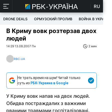
RU
DRONE DEALS
ОРМУЗСКИЙ ПРОЛИВ
ВОЙНА В УКРАИНЕ
В Криму вовк розтерзав двох
людей
14:29 13.08.2007 Пн
2 мин
RBC.UA
Не трать время на шум! Читай только
суть из
РБК-Украина в Google
У Криму вовк напав на двох людей.
Обидва постраждалих з важкими
рваними травмами госпіталізовані.