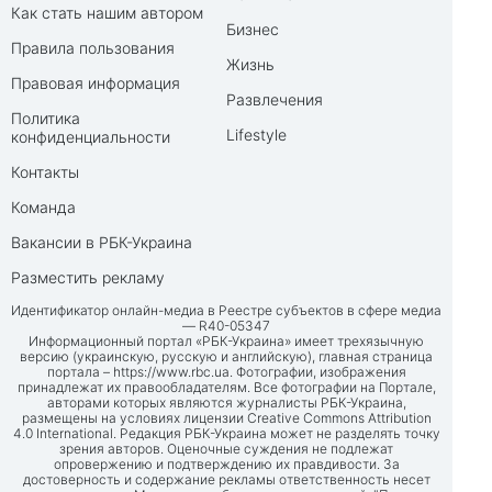
Как стать нашим автором
Бизнес
Правила пользования
Жизнь
Правовая информация
Развлечения
Политика
Lifestyle
конфиденциальности
Контакты
Команда
Вакансии в РБК-Украина
Разместить рекламу
Идентификатор онлайн-медиа в Реестре субъектов в сфере медиа
— R40-05347
Информационный портал «РБК-Украина» имеет трехязычную
версию (украинскую, русскую и английскую), главная страница
портала –
https://www.rbc.ua
. Фотографии, изображения
принадлежат их правообладателям. Все фотографии на Портале,
авторами которых являются журналисты РБК-Украина,
размещены на условиях лицензии Creative Commons Attribution
4.0 International. Редакция РБК-Украина может не разделять точку
зрения авторов. Оценочные суждения не подлежат
опровержению и подтверждению их правдивости. За
достоверность и содержание рекламы ответственность несет