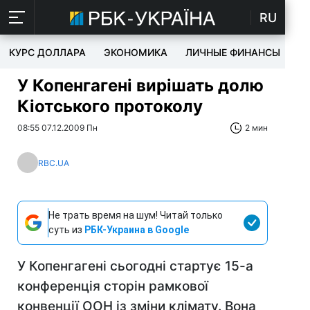
RU
КУРС ДОЛЛАРА
ЭКОНОМИКА
ЛИЧНЫЕ ФИНАНСЫ
T
У Копенгагені вирішать долю
Кіотського протоколу
08:55 07.12.2009 Пн
2 мин
RBC.UA
Не трать время на шум! Читай только
суть из
РБК-Украина в Google
У Копенгагені сьогодні стартує 15-а
конференція сторін рамкової
конвенції ООН із зміни клімату. Вона