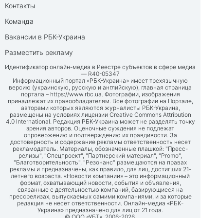
Контакты
Команда
Вакансии в РБК-Украина
Разместить рекламу
Идентификатор онлайн-медиа в Реестре субъектов в сфере медиа
— R40-05347
Информационный портал «РБК-Украина» имеет трехязычную
версию (украинскую, русскую и английскую), главная страница
портала –
https://www.rbc.ua
. Фотографии, изображения
принадлежат их правообладателям. Все фотографии на Портале,
авторами которых являются журналисты РБК-Украина,
размещены на условиях лицензии Creative Commons Attribution
4.0 International. Редакция РБК-Украина может не разделять точку
зрения авторов. Оценочные суждения не подлежат
опровержению и подтверждению их правдивости. За
достоверность и содержание рекламы ответственность несет
рекламодатель. Материалы, обозначенные плашкой: "Пресс-
релизы", "Спецпроект", "Партнерский материал", "Promo",
"Благотворительность", "Резонанс" размещаются на правах
рекламы и предназначены, как правило, для лиц, достигших 21-
летнего возраста. «Новости компании» – это информационный
формат, охватывающий новости, события и объявления,
связанные с деятельностью компаний, базирующиеся на
прессрелизах, выпускаемых самими компаниями, и за которые
редакция не несет ответственности. Онлайн-медиа «РБК-
Украина» предназначено для лиц от 21 года.
© ООО «УБТ», 2006-2026.