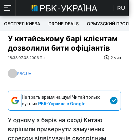
RU
ОБСТРЕЛ КИЕВА
DRONE DEALS
ОРМУЗСКИЙ ПРОЛИВ
У китайському барі клієнтам
дозволили бити офіціантів
18:38 07.08.2006 Пн
2 мин
RBC.UA
Не трать время на шум! Читай только
суть из
РБК-Украина в Google
У одному з барів на сході Китаю
вирішили привернути замучених
стресом відвідувачів своєрідним