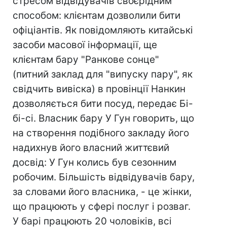
стресом відвідувачів своєрідним
способом: клієнтам дозволили бити
офіціантів. Як повідомляють китайські
засоби масової інформації, ще
клієнтам бару "Ранкове сонце"
(питний заклад для "випуску пару", як
свідчить вивіска) в провінції Нанкин
дозволяється бити посуд, передає Бі-
бі-сі. Власник бару У Гун говорить, що
на створення подібного закладу його
надихнув його власний життєвий
досвід: У Гун колись був сезонним
робочим. Більшість відвідувачів бару,
за словами його власника, - це жінки,
що працюють у сфері послуг і розваг.
У барі працюють 20 чоловіків, всі