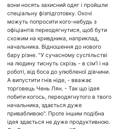
вони носять захисний одяг і пройшли
спеціальну фізпідготовку. Охочі
можуть попросити кого-небудь з
офіціантів переодягнутися, щоб бути
схожим на кривдника, наприклад,
начальника. Відношення до нового
бару різне. "У сучасному суспільстві
на людину тиснуть скрізь - в сім'ї і на
роботі, від боса до улюбленої дівчини.
А випустити гнів ніде, - вважає
торговець Чень Лян. - Так що ідея
побити когось, переодягнутого в твого
начальника, здається дуже
привабливою". Проте іншим подібна
ідея здається не дуже продуктивною.