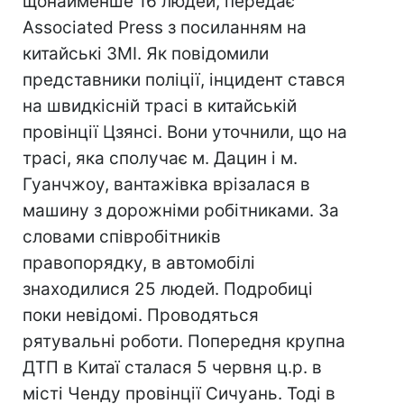
щонайменше 16 людей, передає
Associated Press з посиланням на
китайські ЗМІ. Як повідомили
представники поліції, інцидент стався
на швидкісній трасі в китайській
провінції Цзянсі. Вони уточнили, що на
трасі, яка сполучає м. Дацин і м.
Гуанчжоу, вантажівка врізалася в
машину з дорожніми робітниками. За
словами співробітників
правопорядку, в автомобілі
знаходилися 25 людей. Подробиці
поки невідомі. Проводяться
рятувальні роботи. Попередня крупна
ДТП в Китаї сталася 5 червня ц.р. в
місті Ченду провінції Сичуань. Тоді в