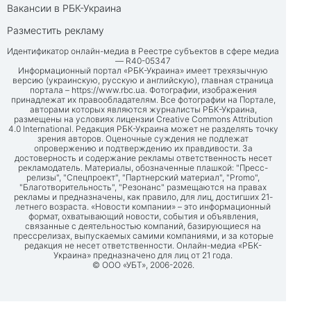
Вакансии в РБК-Украина
Разместить рекламу
Идентификатор онлайн-медиа в Реестре субъектов в сфере медиа
— R40-05347
Информационный портал «РБК-Украина» имеет трехязычную
версию (украинскую, русскую и английскую), главная страница
портала –
https://www.rbc.ua
. Фотографии, изображения
принадлежат их правообладателям. Все фотографии на Портале,
авторами которых являются журналисты РБК-Украина,
размещены на условиях лицензии Creative Commons Attribution
4.0 International. Редакция РБК-Украина может не разделять точку
зрения авторов. Оценочные суждения не подлежат
опровержению и подтверждению их правдивости. За
достоверность и содержание рекламы ответственность несет
рекламодатель. Материалы, обозначенные плашкой: "Пресс-
релизы", "Спецпроект", "Партнерский материал", "Promo",
"Благотворительность", "Резонанс" размещаются на правах
рекламы и предназначены, как правило, для лиц, достигших 21-
летнего возраста. «Новости компании» – это информационный
формат, охватывающий новости, события и объявления,
связанные с деятельностью компаний, базирующиеся на
прессрелизах, выпускаемых самими компаниями, и за которые
редакция не несет ответственности. Онлайн-медиа «РБК-
Украина» предназначено для лиц от 21 года.
© ООО «УБТ», 2006-2026.