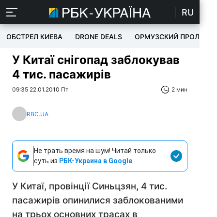
RU
ОБСТРЕЛ КИЕВА
DRONE DEALS
ОРМУЗСКИЙ ПРОЛИВ
У Китаї снігопад заблокував
4 тис. пасажирів
09:35 22.01.2010 Пт
2 мин
RBC.UA
Не трать время на шум! Читай только
суть из
РБК-Украина в Google
У Китаї, провінції Синьцзян, 4 тис.
пасажирів опинилися заблокованими
на трьох основних трасах в