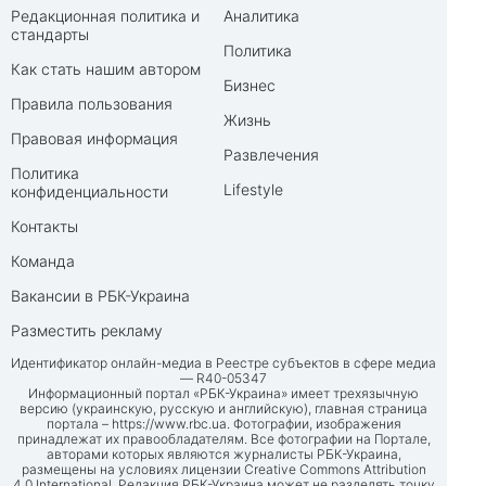
Редакционная политика и
Аналитика
стандарты
Политика
Как стать нашим автором
Бизнес
Правила пользования
Жизнь
Правовая информация
Развлечения
Политика
Lifestyle
конфиденциальности
Контакты
Команда
Вакансии в РБК-Украина
Разместить рекламу
Идентификатор онлайн-медиа в Реестре субъектов в сфере медиа
— R40-05347
Информационный портал «РБК-Украина» имеет трехязычную
версию (украинскую, русскую и английскую), главная страница
портала –
https://www.rbc.ua
. Фотографии, изображения
принадлежат их правообладателям. Все фотографии на Портале,
авторами которых являются журналисты РБК-Украина,
размещены на условиях лицензии Creative Commons Attribution
4.0 International. Редакция РБК-Украина может не разделять точку