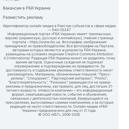
Вакансии в РБК-Украина
Разместить рекламу
Идентификатор онлайн-медиа в Реестре субъектов в сфере медиа
— R40-05347
Информационный портал «РБК-Украина» имеет трехязычную
версию (украинскую, русскую и английскую), главная страница
портала –
https://www.rbc.ua
. Фотографии, изображения
принадлежат их правообладателям. Все фотографии на Портале,
авторами которых являются журналисты РБК-Украина,
размещены на условиях лицензии Creative Commons Attribution
4.0 International. Редакция РБК-Украина может не разделять точку
зрения авторов. Оценочные суждения не подлежат
опровержению и подтверждению их правдивости. За
достоверность и содержание рекламы ответственность несет
рекламодатель. Материалы, обозначенные плашкой: "Пресс-
релизы", "Спецпроект", "Партнерский материал", "Promo",
"Благотворительность", "Резонанс" размещаются на правах
рекламы и предназначены, как правило, для лиц, достигших 21-
летнего возраста. «Новости компании» – это информационный
формат, охватывающий новости, события и объявления,
связанные с деятельностью компаний, базирующиеся на
прессрелизах, выпускаемых самими компаниями, и за которые
редакция не несет ответственности. Онлайн-медиа «РБК-
Украина» предназначено для лиц от 21 года.
© ООО «УБТ», 2006-2026.