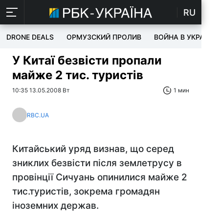
RU
DRONE DEALS
ОРМУЗСКИЙ ПРОЛИВ
ВОЙНА В УКРАИНЕ
У Китаї безвісти пропали
майже 2 тис. туристів
10:35 13.05.2008 Вт
1 мин
RBC.UA
Китайський уряд визнав, що серед
зниклих безвісти після землетрусу в
провінції Сичуань опинилися майже 2
тис.туристів, зокрема громадян
іноземних держав.