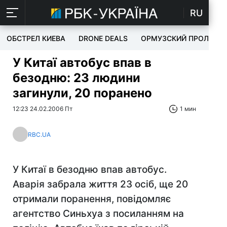
RU
ОБСТРЕЛ КИЕВА
DRONE DEALS
ОРМУЗСКИЙ ПРОЛИВ
У Китаї автобус впав в
безодню: 23 людини
загинули, 20 поранено
12:23 24.02.2006 Пт
1 мин
RBC.UA
У Китаї в безодню впав автобус.
Аварія забрала життя 23 осіб, ще 20
отримали поранення, повідомляє
агентство Синьхуа з посиланням на