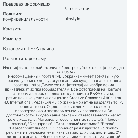
Правовая информация
Развлечения
Политика
Lifestyle
конфиденциальности
Контакты
Команда
Вакансии в РБК-Украина
Разместить рекламу
Идентификатор онлайн-медиа в Реестре субъектов в сфере медиа
— R40-05347
Информационный портал «РБК-Украина» имеет трехязычную
версию (украинскую, русскую и английскую), главная страница
портала –
https://www.rbc.ua
. Фотографии, изображения
принадлежат их правообладателям. Все фотографии на Портале,
авторами которых являются журналисты РБК-Украина,
размещены на условиях лицензии Creative Commons Attribution
4.0 International. Редакция РБК-Украина может не разделять точку
зрения авторов. Оценочные суждения не подлежат
опровержению и подтверждению их правдивости. За
достоверность и содержание рекламы ответственность несет
рекламодатель. Материалы, обозначенные плашкой: "Пресс-
релизы", "Спецпроект", "Партнерский материал", "Promo",
"Благотворительность", "Резонанс" размещаются на правах
рекламы и предназначены, как правило, для лиц, достигших 21-
летнего возраста. «Новости компании» – это информационный