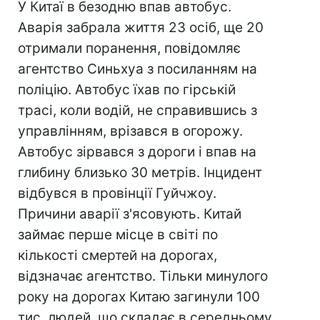
У Китаї в безодню впав автобус.
Аварія забрала життя 23 осіб, ще 20
отримали поранення, повідомляє
агентство Синьхуа з посиланням на
поліцію. Автобус їхав по гірській
трасі, коли водій, не справившись з
управлінням, врізався в огорожу.
Автобус зірвався з дороги і впав на
глибину близько 30 метрів. Інцидент
відбувся в провінції Гуйчжоу.
Причини аварії з'ясовують. Китай
займає перше місце в світі по
кількості смертей на дорогах,
відзначає агентство. Тільки минулого
року на дорогах Китаю загинули 100
тис. людей, що складає в середньому