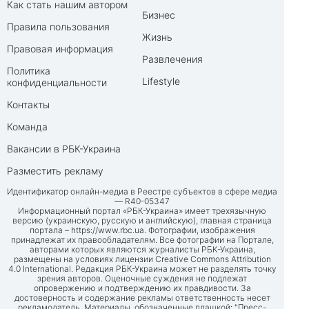
Как стать нашим автором
Бизнес
Правила пользования
Жизнь
Правовая информация
Развлечения
Политика
Lifestyle
конфиденциальности
Контакты
Команда
Вакансии в РБК-Украина
Разместить рекламу
Идентификатор онлайн-медиа в Реестре субъектов в сфере медиа
— R40-05347
Информационный портал «РБК-Украина» имеет трехязычную
версию (украинскую, русскую и английскую), главная страница
портала –
https://www.rbc.ua
. Фотографии, изображения
принадлежат их правообладателям. Все фотографии на Портале,
авторами которых являются журналисты РБК-Украина,
размещены на условиях лицензии Creative Commons Attribution
4.0 International. Редакция РБК-Украина может не разделять точку
зрения авторов. Оценочные суждения не подлежат
опровержению и подтверждению их правдивости. За
достоверность и содержание рекламы ответственность несет
рекламодатель. Материалы, обозначенные плашкой: "Пресс-