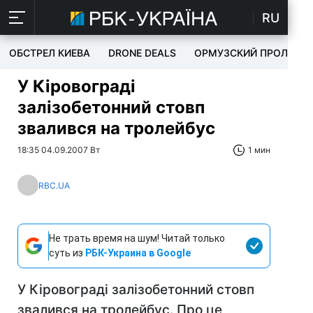
RU
ОБСТРЕЛ КИЕВА
DRONE DEALS
ОРМУЗСКИЙ ПРОЛИВ
У Кіровограді
залізобетонний стовп
звалився на тролейбус
18:35 04.09.2007 Вт
1 мин
RBC.UA
Не трать время на шум! Читай только
суть из
РБК-Украина в Google
У Кіровограді залізобетонний стовп
звалився на тролейбус. Про це