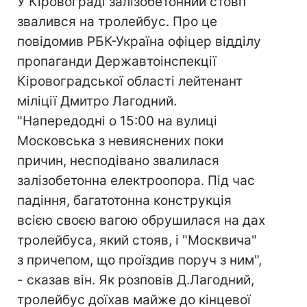
У Кіровограді залізобетонний стовп
звалився на тролейбус. Про це
повідомив РБК-Україна офіцер відділу
пропаганди Державтоінспекції
Кіровоградської області лейтенант
міліції Дмитро Лагодний.
"Напередодні о 15:00 на вулиці
Московська з невияснених поки
причин, несподівано звалилася
залізобетонна електроопора. Під час
падіння, багатотонна конструкція
всією своєю вагою обрушилася на дах
тролейбуса, який стояв, і "Москвича"
з причепом, що проїздив поруч з ним",
- сказав він. Як розповів Д.Лагодний,
тролейбус доїхав майже до кінцевої