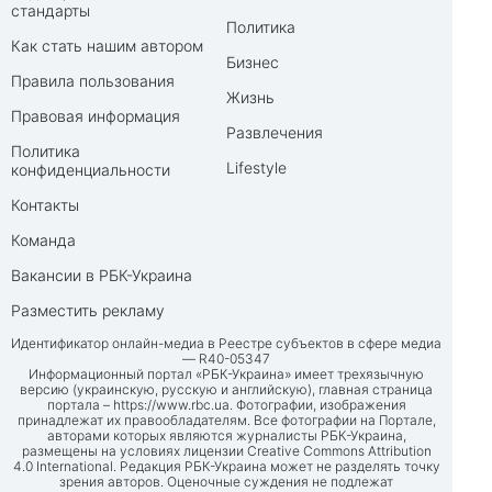
стандарты
Политика
Как стать нашим автором
Бизнес
Правила пользования
Жизнь
Правовая информация
Развлечения
Политика
Lifestyle
конфиденциальности
Контакты
Команда
Вакансии в РБК-Украина
Разместить рекламу
Идентификатор онлайн-медиа в Реестре субъектов в сфере медиа
— R40-05347
Информационный портал «РБК-Украина» имеет трехязычную
версию (украинскую, русскую и английскую), главная страница
портала –
https://www.rbc.ua
. Фотографии, изображения
принадлежат их правообладателям. Все фотографии на Портале,
авторами которых являются журналисты РБК-Украина,
размещены на условиях лицензии Creative Commons Attribution
4.0 International. Редакция РБК-Украина может не разделять точку
зрения авторов. Оценочные суждения не подлежат