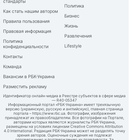
стандарты
Политика
Как стать нашим автором
Бизнес
Правила пользования
Жизнь
Правовая информация
Развлечения
Политика
Lifestyle
конфиденциальности
Контакты
Команда
Вакансии в РБК-Украина
Разместить рекламу
Идентификатор онлайн-медиа в Реестре субъектов в сфере медиа
— R40-05347
Информационный портал «РБК-Украина» имеет трехязычную
версию (украинскую, русскую и английскую), главная страница
портала –
https://www.rbc.ua
. Фотографии, изображения
принадлежат их правообладателям. Все фотографии на Портале,
авторами которых являются журналисты РБК-Украина,
размещены на условиях лицензии Creative Commons Attribution
4.0 International. Редакция РБК-Украина может не разделять точку
зрения авторов. Оценочные суждения не подлежат
опровержению и подтверждению их правдивости. За