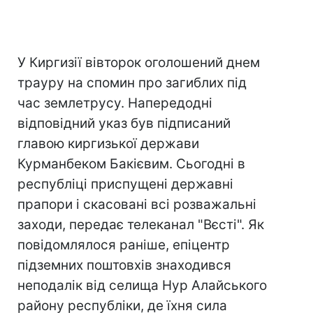
У Киргизії вівторок оголошений днем
трауру на спомин про загиблих під
час землетрусу. Напередодні
відповідний указ був підписаний
главою киргизької держави
Курманбеком Бакієвим. Сьогодні в
республіці приспущені державні
прапори і скасовані всі розважальні
заходи, передає телеканал "Вєсті". Як
повідомлялося раніше, епіцентр
підземних поштовхів знаходився
неподалік від селища Нур Алайського
району республіки, де їхня сила