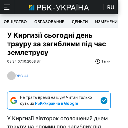
RU
ОБЩЕСТВО
ОБРАЗОВАНИЕ
ДЕНЬГИ
ИЗМЕНЕНИЯ
У Киргизії сьогодні день
трауру за загиблими під час
землетрусу
08:34 07.10.2008 Вт
1 мин
RBC.UA
Не трать время на шум! Читай только
суть из
РБК-Украина в Google
У Киргизії вівторок оголошений днем
трауру на спомин про загиблих під