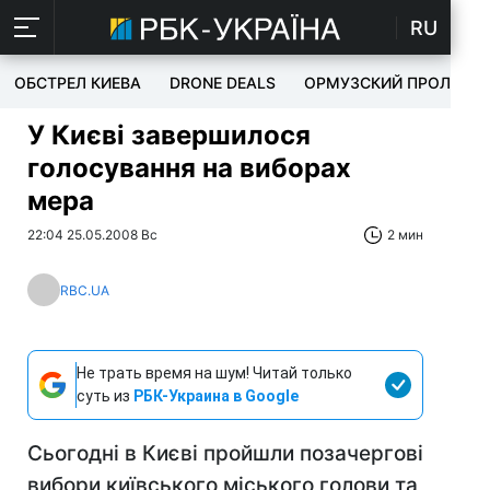
RU
ОБСТРЕЛ КИЕВА
DRONE DEALS
ОРМУЗСКИЙ ПРОЛИВ
У Києві завершилося
голосування на виборах
мера
22:04 25.05.2008 Вс
2 мин
RBC.UA
Не трать время на шум! Читай только
суть из
РБК-Украина в Google
Сьогодні в Києві пройшли позачергові
вибори київського міського голови та