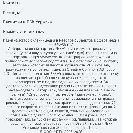
Контакты
Команда
Вакансии в РБК-Украина
Разместить рекламу
Идентификатор онлайн-медиа в Реестре субъектов в сфере медиа
— R40-05347
Информационный портал «РБК-Украина» имеет трехязычную
версию (украинскую, русскую и английскую), главная страница
портала –
https://www.rbc.ua
. Фотографии, изображения
принадлежат их правообладателям. Все фотографии на Портале,
авторами которых являются журналисты РБК-Украина,
размещены на условиях лицензии Creative Commons Attribution
4.0 International. Редакция РБК-Украина может не разделять точку
зрения авторов. Оценочные суждения не подлежат
опровержению и подтверждению их правдивости. За
достоверность и содержание рекламы ответственность несет
рекламодатель. Материалы, обозначенные плашкой: "Пресс-
релизы", "Спецпроект", "Партнерский материал", "Promo",
"Благотворительность", "Резонанс" размещаются на правах
рекламы и предназначены, как правило, для лиц, достигших 21-
летнего возраста. «Новости компании» – это информационный
формат, охватывающий новости, события и объявления,
связанные с деятельностью компаний, базирующиеся на
прессрелизах, выпускаемых самими компаниями, и за которые
редакция не несет ответственности. Онлайн-медиа «РБК-
Украина» предназначено для лиц от 21 года.
© ООО «УБТ», 2006-2026.