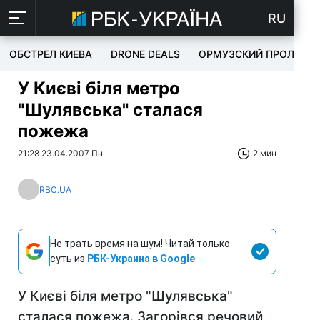
RU
ОБСТРЕЛ КИЕВА
DRONE DEALS
ОРМУЗСКИЙ ПРОЛИВ
У Києві біля метро
"Шулявська" сталася
пожежа
21:28 23.04.2007 Пн
2 мин
RBC.UA
Не трать время на шум! Читай только
суть из
РБК-Украина в Google
У Києві біля метро "Шулявська"
сталася пожежа. Загорівся речовий