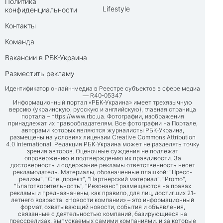
Политика
Lifestyle
конфиденциальности
Контакты
Команда
Вакансии в РБК-Украина
Разместить рекламу
Идентификатор онлайн-медиа в Реестре субъектов в сфере медиа
— R40-05347
Информационный портал «РБК-Украина» имеет трехязычную
версию (украинскую, русскую и английскую), главная страница
портала –
https://www.rbc.ua
. Фотографии, изображения
принадлежат их правообладателям. Все фотографии на Портале,
авторами которых являются журналисты РБК-Украина,
размещены на условиях лицензии Creative Commons Attribution
4.0 International. Редакция РБК-Украина может не разделять точку
зрения авторов. Оценочные суждения не подлежат
опровержению и подтверждению их правдивости. За
достоверность и содержание рекламы ответственность несет
рекламодатель. Материалы, обозначенные плашкой: "Пресс-
релизы", "Спецпроект", "Партнерский материал", "Promo",
"Благотворительность", "Резонанс" размещаются на правах
рекламы и предназначены, как правило, для лиц, достигших 21-
летнего возраста. «Новости компании» – это информационный
формат, охватывающий новости, события и объявления,
связанные с деятельностью компаний, базирующиеся на
прессрелизах, выпускаемых самими компаниями, и за которые