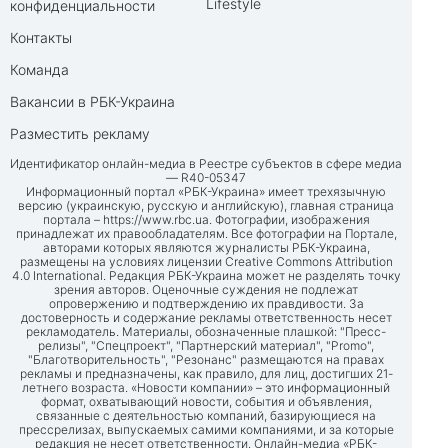
Lifestyle
конфиденциальности
Контакты
Команда
Вакансии в РБК-Украина
Разместить рекламу
Идентификатор онлайн-медиа в Реестре субъектов в сфере медиа
— R40-05347
Информационный портал «РБК-Украина» имеет трехязычную
версию (украинскую, русскую и английскую), главная страница
портала –
https://www.rbc.ua
. Фотографии, изображения
принадлежат их правообладателям. Все фотографии на Портале,
авторами которых являются журналисты РБК-Украина,
размещены на условиях лицензии Creative Commons Attribution
4.0 International. Редакция РБК-Украина может не разделять точку
зрения авторов. Оценочные суждения не подлежат
опровержению и подтверждению их правдивости. За
достоверность и содержание рекламы ответственность несет
рекламодатель. Материалы, обозначенные плашкой: "Пресс-
релизы", "Спецпроект", "Партнерский материал", "Promo",
"Благотворительность", "Резонанс" размещаются на правах
рекламы и предназначены, как правило, для лиц, достигших 21-
летнего возраста. «Новости компании» – это информационный
формат, охватывающий новости, события и объявления,
связанные с деятельностью компаний, базирующиеся на
прессрелизах, выпускаемых самими компаниями, и за которые
редакция не несет ответственности. Онлайн-медиа «РБК-