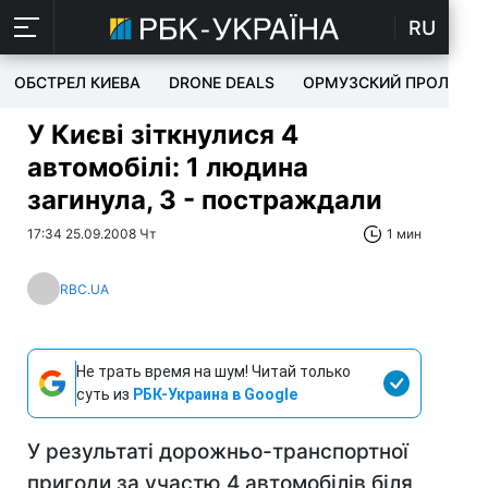
RU
ОБСТРЕЛ КИЕВА
DRONE DEALS
ОРМУЗСКИЙ ПРОЛИВ
У Києві зіткнулися 4
автомобілі: 1 людина
загинула, 3 - постраждали
17:34 25.09.2008 Чт
1 мин
RBC.UA
Не трать время на шум! Читай только
суть из
РБК-Украина в Google
У результаті дорожньо-транспортної
пригоди за участю 4 автомобілів біля