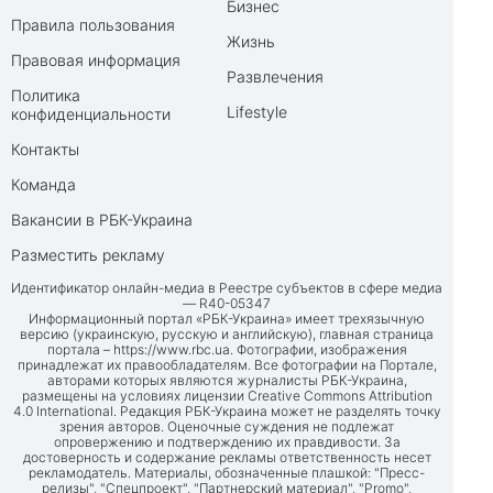
Бизнес
Правила пользования
Жизнь
Правовая информация
Развлечения
Политика
Lifestyle
конфиденциальности
Контакты
Команда
Вакансии в РБК-Украина
Разместить рекламу
Идентификатор онлайн-медиа в Реестре субъектов в сфере медиа
— R40-05347
Информационный портал «РБК-Украина» имеет трехязычную
версию (украинскую, русскую и английскую), главная страница
портала –
https://www.rbc.ua
. Фотографии, изображения
принадлежат их правообладателям. Все фотографии на Портале,
авторами которых являются журналисты РБК-Украина,
размещены на условиях лицензии Creative Commons Attribution
4.0 International. Редакция РБК-Украина может не разделять точку
зрения авторов. Оценочные суждения не подлежат
опровержению и подтверждению их правдивости. За
достоверность и содержание рекламы ответственность несет
рекламодатель. Материалы, обозначенные плашкой: "Пресс-
релизы", "Спецпроект", "Партнерский материал", "Promo",