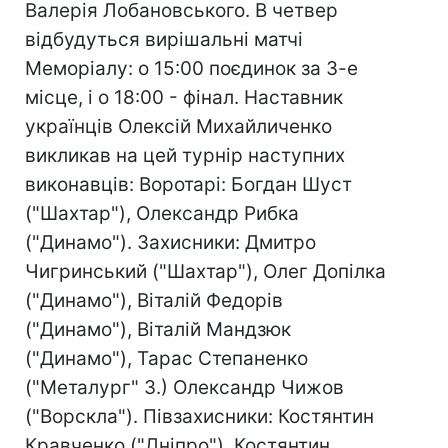
Валерія Лобановського. В четвер
відбудуться вирішальні матчі
Меморіалу: о 15:00 поєдинок за 3-е
місце, і о 18:00 - фінал. Наставник
українців Олексій Михайличенко
викликав на цей турнір наступних
виконавців: Воротарі: Богдан Шуст
("Шахтар"), Олександр Рибка
("Динамо"). Захисники: Дмитро
Чигринський ("Шахтар"), Олег Допілка
("Динамо"), Віталій Федорів
("Динамо"), Віталій Мандзюк
("Динамо"), Тарас Степаненко
("Металург" З.) Олександр Чижов
("Ворскла"). Півзахисники: Костянтин
Кравченко ("Дніпро"), Костянтин