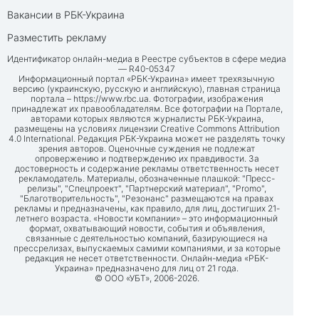
Вакансии в РБК-Украина
Разместить рекламу
Идентификатор онлайн-медиа в Реестре субъектов в сфере медиа
— R40-05347
Информационный портал «РБК-Украина» имеет трехязычную
версию (украинскую, русскую и английскую), главная страница
портала –
https://www.rbc.ua
. Фотографии, изображения
принадлежат их правообладателям. Все фотографии на Портале,
авторами которых являются журналисты РБК-Украина,
размещены на условиях лицензии Creative Commons Attribution
4.0 International. Редакция РБК-Украина может не разделять точку
зрения авторов. Оценочные суждения не подлежат
опровержению и подтверждению их правдивости. За
достоверность и содержание рекламы ответственность несет
рекламодатель. Материалы, обозначенные плашкой: "Пресс-
релизы", "Спецпроект", "Партнерский материал", "Promo",
"Благотворительность", "Резонанс" размещаются на правах
рекламы и предназначены, как правило, для лиц, достигших 21-
летнего возраста. «Новости компании» – это информационный
формат, охватывающий новости, события и объявления,
связанные с деятельностью компаний, базирующиеся на
прессрелизах, выпускаемых самими компаниями, и за которые
редакция не несет ответственности. Онлайн-медиа «РБК-
Украина» предназначено для лиц от 21 года.
© ООО «УБТ», 2006-2026.