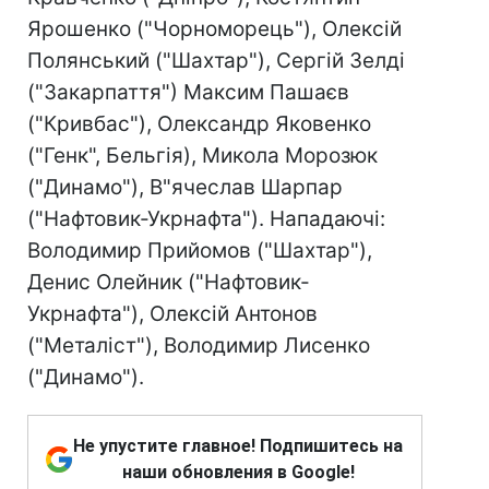
Ярошенко ("Чорноморець"), Олексій
Полянський ("Шахтар"), Сергій Зелді
("Закарпаття") Максим Пашаєв
("Кривбас"), Олександр Яковенко
("Генк", Бельгія), Микола Морозюк
("Динамо"), В"ячеслав Шарпар
("Нафтовик-Укрнафта"). Нападаючі:
Володимир Прийомов ("Шахтар"),
Денис Олейник ("Нафтовик-
Укрнафта"), Олексій Антонов
("Металіст"), Володимир Лисенко
("Динамо").
Не упустите главное! Подпишитесь на
наши обновления в Google!