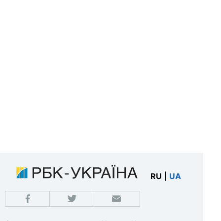
RU
|
UA