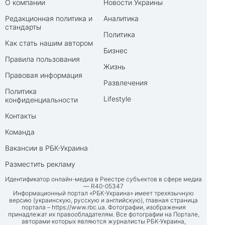
О компании
Новости Украины
Редакционная политика и
Аналитика
стандарты
Политика
Как стать нашим автором
Бизнес
Правила пользования
Жизнь
Правовая информация
Развлечения
Политика
Lifestyle
конфиденциальности
Контакты
Команда
Вакансии в РБК-Украина
Разместить рекламу
Идентификатор онлайн-медиа в Реестре субъектов в сфере медиа
— R40-05347
Информационный портал «РБК-Украина» имеет трехязычную
версию (украинскую, русскую и английскую), главная страница
портала –
https://www.rbc.ua
. Фотографии, изображения
принадлежат их правообладателям. Все фотографии на Портале,
авторами которых являются журналисты РБК-Украина,