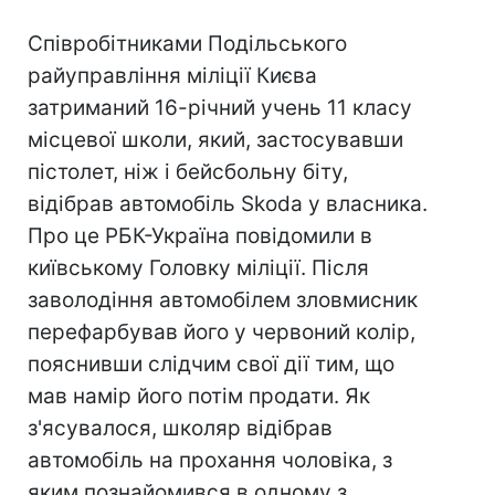
Співробітниками Подільського
райуправління міліції Києва
затриманий 16-річний учень 11 класу
місцевої школи, який, застосувавши
пістолет, ніж і бейсбольну біту,
відібрав автомобіль Skoda у власника.
Про це РБК-Україна повідомили в
київському Головку міліції. Після
заволодіння автомобілем зловмисник
перефарбував його у червоний колір,
пояснивши слідчим свої дії тим, що
мав намір його потім продати. Як
з'ясувалося, школяр відібрав
автомобіль на прохання чоловіка, з
яким познайомився в одному з