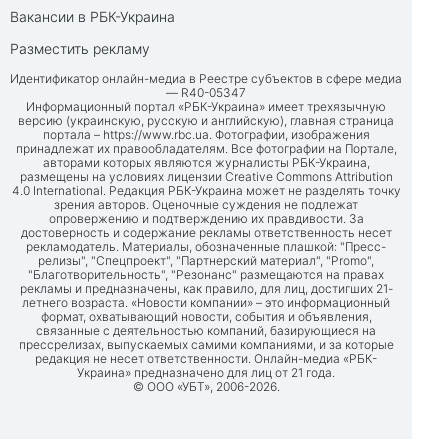
Вакансии в РБК-Украина
Разместить рекламу
Идентификатор онлайн-медиа в Реестре субъектов в сфере медиа
— R40-05347
Информационный портал «РБК-Украина» имеет трехязычную
версию (украинскую, русскую и английскую), главная страница
портала –
https://www.rbc.ua
. Фотографии, изображения
принадлежат их правообладателям. Все фотографии на Портале,
авторами которых являются журналисты РБК-Украина,
размещены на условиях лицензии Creative Commons Attribution
4.0 International. Редакция РБК-Украина может не разделять точку
зрения авторов. Оценочные суждения не подлежат
опровержению и подтверждению их правдивости. За
достоверность и содержание рекламы ответственность несет
рекламодатель. Материалы, обозначенные плашкой: "Пресс-
релизы", "Спецпроект", "Партнерский материал", "Promo",
"Благотворительность", "Резонанс" размещаются на правах
рекламы и предназначены, как правило, для лиц, достигших 21-
летнего возраста. «Новости компании» – это информационный
формат, охватывающий новости, события и объявления,
связанные с деятельностью компаний, базирующиеся на
прессрелизах, выпускаемых самими компаниями, и за которые
редакция не несет ответственности. Онлайн-медиа «РБК-
Украина» предназначено для лиц от 21 года.
© ООО «УБТ», 2006-2026.