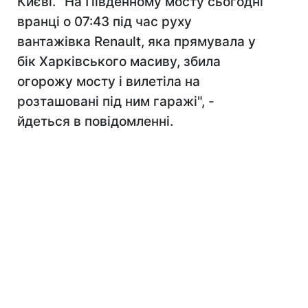
Києві. "На Південному мосту сьогодні
вранці о 07:43 під час руху
вантажівка Renault, яка прямувала у
бік Харківського масиву, збила
огорожу мосту і вилетіла на
розташовані під ним гаражі", -
йдеться в повідомленні.