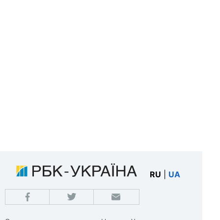
RU
|
UA